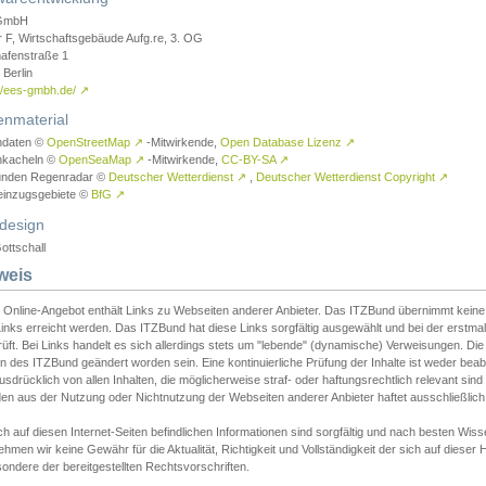
GmbH
r F, Wirtschaftsgebäude Aufg.re, 3. OG
afenstraße 1
Berlin
://ees-gmbh.de/
↗
enmaterial
ndaten ©
OpenStreetMap
↗
-Mitwirkende,
Open Database Lizenz
↗
nkacheln ©
OpenSeaMap
↗
-Mitwirkende,
CC-BY-SA
↗
unden Regenradar ©
Deutscher Wetterdienst
↗
,
Deutscher Wetterdienst Copyright
↗
einzugsgebiete ©
BfG
↗
design
ottschall
weis
 Online-Angebot enthält Links zu Webseiten anderer Anbieter. Das ITZBund übernimmt keine V
inks erreicht werden. Das ITZBund hat diese Links sorgfältig ausgewählt und bei der erstmal
üft. Bei Links handelt es sich allerdings stets um "lebende" (dynamische) Verweisungen. Die
 des ITZBund geändert worden sein. Eine kontinuierliche Prüfung der Inhalte ist weder beab
usdrücklich von allen Inhalten, die möglicherweise straf- oder haftungsrechtlich relevant sin
n aus der Nutzung oder Nichtnutzung der Webseiten anderer Anbieter haftet ausschließlich d
ch auf diesen Internet-Seiten befindlichen Informationen sind sorgfältig und nach besten 
hmen wir keine Gewähr für die Aktualität, Richtigkeit und Vollständigkeit der sich auf diese
ondere der bereitgestellten Rechtsvorschriften.