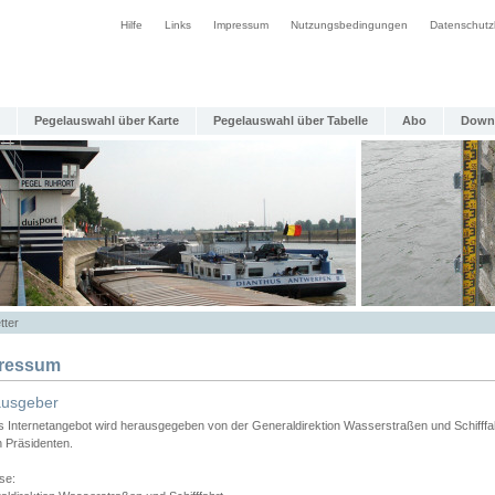
Hilfe
Links
Impressum
Nutzungsbedingungen
Datenschutz
Pegelauswahl über Karte
Pegelauswahl über Tabelle
Abo
Down
tter
ressum
ausgeber
s Internetangebot wird herausgegeben von der Generaldirektion Wasserstraßen und Schifffa
n Präsidenten.
se: