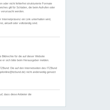
 oder nicht fehlerfrei strukturierte Formate
ches gilt für Schäden, die beim Aufrufen oder
e verursacht werden.
er Internetpräsenz ein Link unterhalten wird,
, aktuell oder vollständig sind.
 Bildrechte für die auf dieser Website
öge er sich bitte beim Herausgeber melden.
TZBund: Die auf den Internetseiten des ITZBund
gelonline@itzbund.de) nicht anderweitig genutzt
f, dass diese Anbieter die