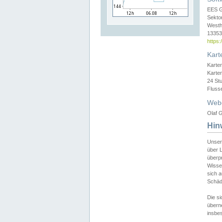
EES 
Sekto
Westh
13353 
https
Kart
Karte
Karte
24 St
Fluss
Web
Olaf G
Hin
Unser
über L
überpr
Wissen
sich a
Schäde
Die si
überne
insbes