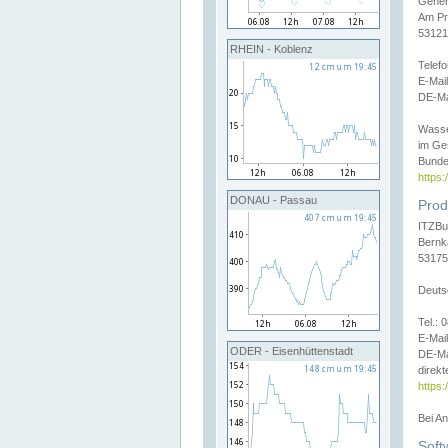
Gener
Am Pr
53121
RHEIN - Koblenz
Telef
E-Mai
DE-Ma
Wasse
im Ge
Bunde
https
DONAU - Passau
Prod
ITZBu
Bernk
53175
Deuts
Tel.:
E-Mail
ODER - Eisenhüttenstadt
DE-Ma
direkt
https:
Bei A
Soft