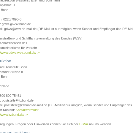
aldirektion Wasserstraßen und Schifffahrt
opsthof 51
 Bonn
on: 0228/7090-0
l: gdws@wsv.bund.de
il: gdws@wsv.de-mail.de (DE-Mail ist nur möglich, wenn Sender und Empfänger das DE-Mail
rstraßen- und Schifffahrtsverwaltung des Bundes (WSV)
schäftsbereich des
sministeriums für Verkehr
://www.gdws.wsv.bund.de/
↗
uktion
nd Dienstsitz Bonn
asteler Straße 8
 Bonn
chland
 0800 800 75451
: poststelle@itzbund.de
il: poststelle@itzbund.de-mail.de (DE-Mail ist nur möglich, wenn Sender und Empfänger das
er Kontakt:
Kontaktformular
//www.itzbund.de/
↗
nregungen, Fragen oder Hinweisen können Sie sich per
E-Mail
an uns wenden.
wareentwicklung