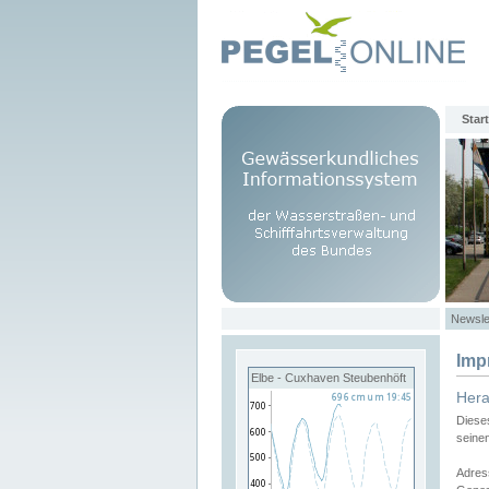
Start
Newsle
Imp
Elbe - Cuxhaven Steubenhöft
Her
Diese
seine
Adres