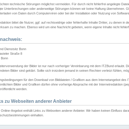
chten technische Störungen möglichst vermeiden. Für durch nicht fehlerfrei angelegte Dateien
gte Unterbrechungen oder anderweitige Störungen können wir keine Haftung übernehmen. Glei
terladen von Daten durch Computerviren oder bei der Installation oder Nutzung von Softwar
daktion bittet die Nutzer, ggf. auf rechtswidrige oder fehlerhafte Inhalte Dritter, zu denen in d
ksam zu machen. Ebenso wird um eine Nachricht gebeten, wenn eigene Inhalte nicht fehlerfrei
dnachweis:
nd Dienstsitz Bonn
asteler Straße 8
 Bonn
iterverwendung der Bilder ist nur nach vorheriger Vereinbarung mit dem ITZBund erlaubt. Die
deten Bilder sind geklärt. Sollte sich trotzdem jemand in seinen Rechten verletzt fühlen, m
ngsbedingungen für den Download von Bilddateien / Grafiken aus dem Internetangebot des I
entlichten Bilder und Grafiken dürfen ohne vorherige Absprache mit der Internetredaktion (pe
röffentlicht werden.
ks zu Webseiten anderer Anbieter
Online-Angebot enthält Links zu Webseiten anderer Anbieter. Wir haben keinen Einfluss darau
schutzbestimmungen einhalten.