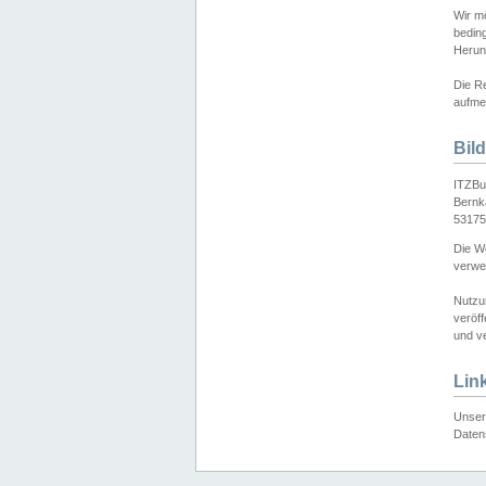
Wir mö
bedin
Herun
Die Re
aufmer
Bil
ITZBu
Bernk
53175
Die We
verwen
Nutzu
veröff
und ve
Lin
Unser 
Daten