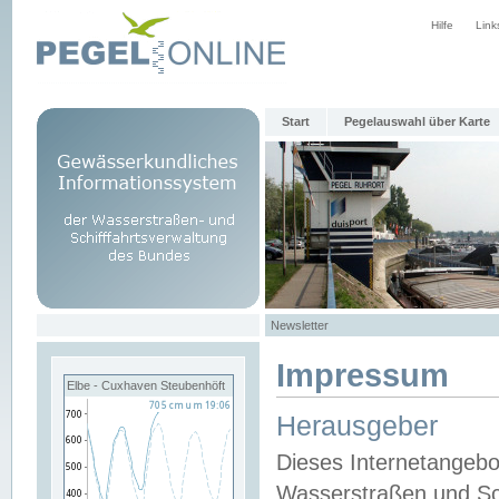
Hilfe
Link
Start
Pegelauswahl über Karte
Newsletter
Impressum
Elbe - Cuxhaven Steubenhöft
Herausgeber
Dieses Internetangebo
Wasserstraßen und Sch