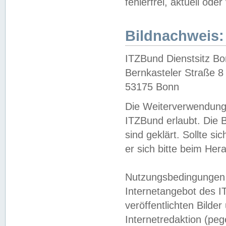
fehlerfrei, aktuell oder
Bildnachweis:
ITZBund Dienstsitz B
Bernkasteler Straße 8
53175 Bonn
Die Weiterverwendung 
ITZBund erlaubt. Die B
sind geklärt. Sollte s
er sich bitte beim He
Nutzungsbedingungen 
Internetangebot des I
veröffentlichten Bilde
Internetredaktion (peg