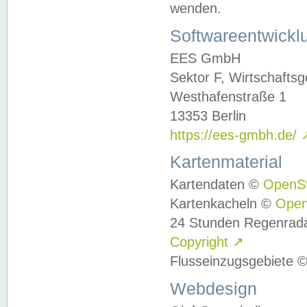
wenden.
Softwareentwickl
EES GmbH
Sektor F, Wirtschafts
Westhafenstraße 1
13353 Berlin
https://ees-gmbh.de/
Kartenmaterial
Kartendaten ©
OpenS
Kartenkacheln ©
Ope
24 Stunden Regenrad
Copyright
↗
Flusseinzugsgebiete 
Webdesign