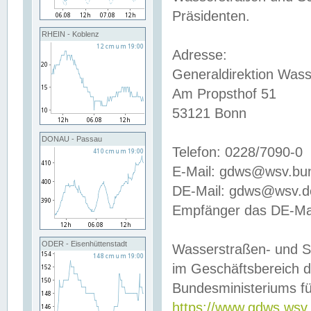
Präsidenten.
RHEIN - Koblenz
Adresse:
Generaldirektion Wass
Am Propsthof 51
53121 Bonn
DONAU - Passau
Telefon: 0228/7090-0
E-Mail: gdws@wsv.bu
DE-Mail: gdws@wsv.de-
Empfänger das DE-Mai
ODER - Eisenhüttenstadt
Wasserstraßen- und S
im Geschäftsbereich 
Bundesministeriums fü
https://www.gdws.wsv