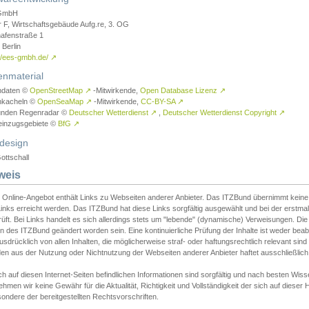
GmbH
r F, Wirtschaftsgebäude Aufg.re, 3. OG
afenstraße 1
Berlin
://ees-gmbh.de/
↗
enmaterial
ndaten ©
OpenStreetMap
↗
-Mitwirkende,
Open Database Lizenz
↗
nkacheln ©
OpenSeaMap
↗
-Mitwirkende,
CC-BY-SA
↗
unden Regenradar ©
Deutscher Wetterdienst
↗
,
Deutscher Wetterdienst Copyright
↗
einzugsgebiete ©
BfG
↗
design
ottschall
weis
 Online-Angebot enthält Links zu Webseiten anderer Anbieter. Das ITZBund übernimmt keine V
inks erreicht werden. Das ITZBund hat diese Links sorgfältig ausgewählt und bei der erstmal
üft. Bei Links handelt es sich allerdings stets um "lebende" (dynamische) Verweisungen. Die
 des ITZBund geändert worden sein. Eine kontinuierliche Prüfung der Inhalte ist weder beab
usdrücklich von allen Inhalten, die möglicherweise straf- oder haftungsrechtlich relevant sin
n aus der Nutzung oder Nichtnutzung der Webseiten anderer Anbieter haftet ausschließlich d
ch auf diesen Internet-Seiten befindlichen Informationen sind sorgfältig und nach besten 
hmen wir keine Gewähr für die Aktualität, Richtigkeit und Vollständigkeit der sich auf diese
ondere der bereitgestellten Rechtsvorschriften.