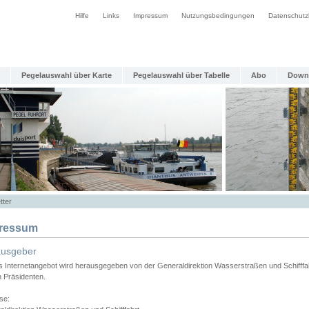
Hilfe
Links
Impressum
Nutzungsbedingungen
Datenschutz
Pegelauswahl über Karte
Pegelauswahl über Tabelle
Abo
Down
tter
ressum
ausgeber
s Internetangebot wird herausgegeben von der Generaldirektion Wasserstraßen und Schifffa
n Präsidenten.
se: