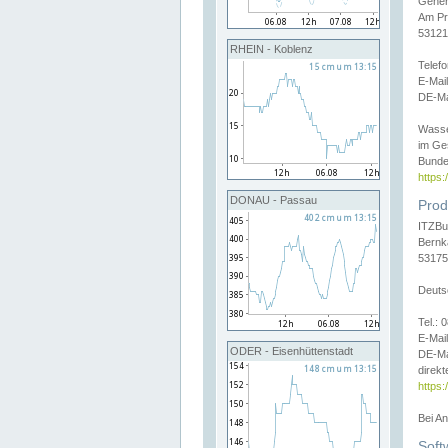
Gener
Am Pr
53121
RHEIN - Koblenz
Telef
E-Mai
DE-Ma
Wasse
im Ge
Bunde
https
DONAU - Passau
Prod
ITZBu
Bernk
53175
Deuts
Tel.:
E-Mail
ODER - Eisenhüttenstadt
DE-Ma
direkt
https:
Bei A
Soft