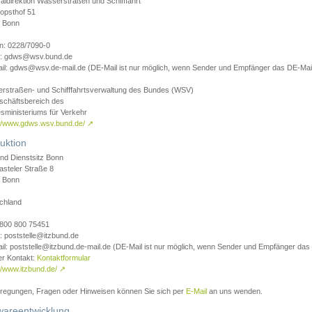
aldirektion Wasserstraßen und Schifffahrt
opsthof 51
 Bonn
on: 0228/7090-0
l: gdws@wsv.bund.de
il: gdws@wsv.de-mail.de (DE-Mail ist nur möglich, wenn Sender und Empfänger das DE-Mail
rstraßen- und Schifffahrtsverwaltung des Bundes (WSV)
schäftsbereich des
sministeriums für Verkehr
://www.gdws.wsv.bund.de/
↗
uktion
nd Dienstsitz Bonn
asteler Straße 8
 Bonn
chland
 0800 800 75451
: poststelle@itzbund.de
il: poststelle@itzbund.de-mail.de (DE-Mail ist nur möglich, wenn Sender und Empfänger das
er Kontakt:
Kontaktformular
//www.itzbund.de/
↗
nregungen, Fragen oder Hinweisen können Sie sich per
E-Mail
an uns wenden.
wareentwicklung