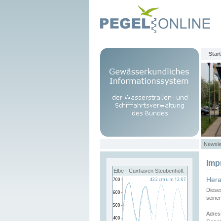
Start
Newsle
Imp
Elbe - Cuxhaven Steubenhöft
Her
Diese
seine
Adres