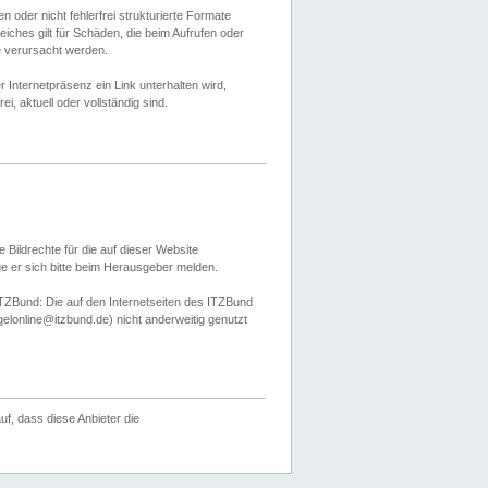
 oder nicht fehlerfrei strukturierte Formate
ches gilt für Schäden, die beim Aufrufen oder
e verursacht werden.
er Internetpräsenz ein Link unterhalten wird,
, aktuell oder vollständig sind.
 Bildrechte für die auf dieser Website
öge er sich bitte beim Herausgeber melden.
TZBund: Die auf den Internetseiten des ITZBund
gelonline@itzbund.de) nicht anderweitig genutzt
f, dass diese Anbieter die