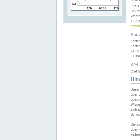
EES 
Sekto
Westh
13353 
https
Kart
Karte
Karte
24 St
Fluss
Web
Olaf G
Hin
Unser
über L
überpr
Wissen
sich a
Schäde
Die si
überne
insbes