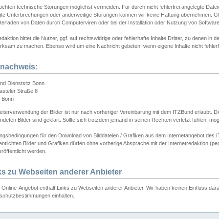
chten technische Störungen möglichst vermeiden. Für durch nicht fehlerfrei angelegte Dateien
gte Unterbrechungen oder anderweitige Störungen können wir keine Haftung übernehmen. Glei
terladen von Daten durch Computerviren oder bei der Installation oder Nutzung von Softwar
daktion bittet die Nutzer, ggf. auf rechtswidrige oder fehlerhafte Inhalte Dritter, zu denen in d
ksam zu machen. Ebenso wird um eine Nachricht gebeten, wenn eigene Inhalte nicht fehlerfrei
dnachweis:
nd Dienstsitz Bonn
asteler Straße 8
 Bonn
iterverwendung der Bilder ist nur nach vorheriger Vereinbarung mit dem ITZBund erlaubt. Die
deten Bilder sind geklärt. Sollte sich trotzdem jemand in seinen Rechten verletzt fühlen, m
ngsbedingungen für den Download von Bilddateien / Grafiken aus dem Internetangebot des I
entlichten Bilder und Grafiken dürfen ohne vorherige Absprache mit der Internetredaktion (pe
röffentlicht werden.
ks zu Webseiten anderer Anbieter
Online-Angebot enthält Links zu Webseiten anderer Anbieter. Wir haben keinen Einfluss darau
schutzbestimmungen einhalten.