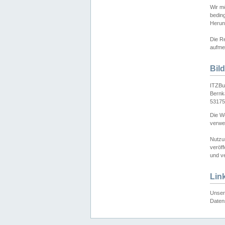
Wir mö
bedin
Herun
Die Re
aufmer
Bil
ITZBu
Bernk
53175
Die We
verwen
Nutzu
veröff
und ve
Lin
Unser 
Daten