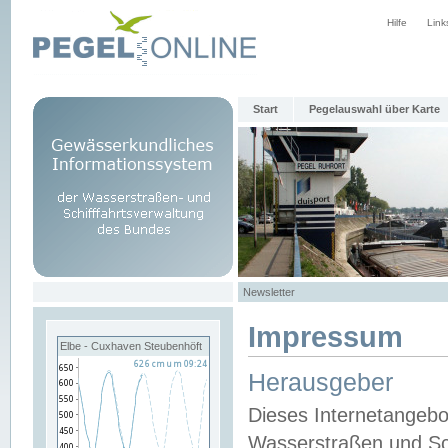
Hilfe
Link
Start
Pegelauswahl über Karte
Newsletter
Impressum
Elbe - Cuxhaven Steubenhöft
Herausgeber
Dieses Internetangebo
Wasserstraßen und Sch