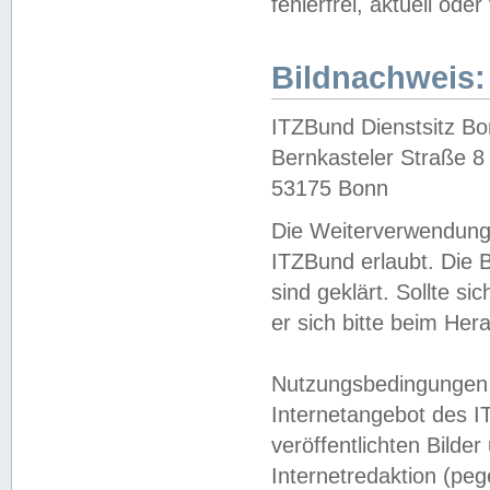
fehlerfrei, aktuell oder
Bildnachweis:
ITZBund Dienstsitz B
Bernkasteler Straße 8
53175 Bonn
Die Weiterverwendung 
ITZBund erlaubt. Die B
sind geklärt. Sollte s
er sich bitte beim He
Nutzungsbedingungen 
Internetangebot des I
veröffentlichten Bilde
Internetredaktion (peg