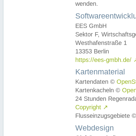
wenden.
Softwareentwickl
EES GmbH
Sektor F, Wirtschafts
Westhafenstraße 1
13353 Berlin
https://ees-gmbh.de/
Kartenmaterial
Kartendaten ©
OpenS
Kartenkacheln ©
Ope
24 Stunden Regenrad
Copyright
↗
Flusseinzugsgebiete 
Webdesign