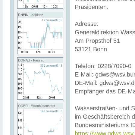
Präsidenten.
RHEIN - Koblenz
Adresse:
Generaldirektion Wass
Am Propsthof 51
53121 Bonn
DONAU - Passau
Telefon: 0228/7090-0
E-Mail: gdws@wsv.bu
DE-Mail: gdws@wsv.de-
Empfänger das DE-Mai
ODER - Eisenhüttenstadt
Wasserstraßen- und S
im Geschäftsbereich 
Bundesministeriums fü
https://www.gdws.wsv