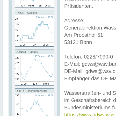
Präsidenten.
RHEIN - Koblenz
Adresse:
Generaldirektion Wass
Am Propsthof 51
53121 Bonn
DONAU - Passau
Telefon: 0228/7090-0
E-Mail: gdws@wsv.bu
DE-Mail: gdws@wsv.de-
Empfänger das DE-Mai
ODER - Eisenhüttenstadt
Wasserstraßen- und S
im Geschäftsbereich 
Bundesministeriums fü
https://www.gdws.wsv