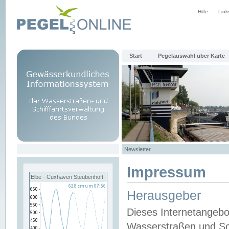
Hilfe
Link
Start
Pegelauswahl über Karte
Newsletter
Impressum
Elbe - Cuxhaven Steubenhöft
Herausgeber
Dieses Internetangebo
Wasserstraßen und Sch