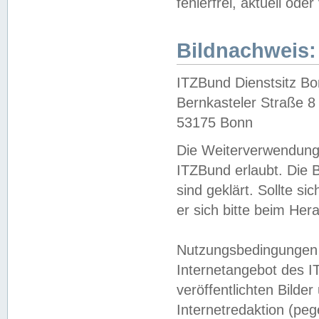
fehlerfrei, aktuell oder
Bildnachweis:
ITZBund Dienstsitz B
Bernkasteler Straße 8
53175 Bonn
Die Weiterverwendung 
ITZBund erlaubt. Die B
sind geklärt. Sollte s
er sich bitte beim He
Nutzungsbedingungen 
Internetangebot des I
veröffentlichten Bilde
Internetredaktion (peg