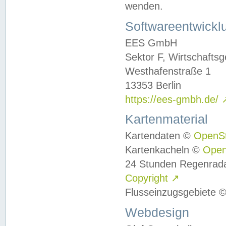
wenden.
Softwareentwickl
EES GmbH
Sektor F, Wirtschafts
Westhafenstraße 1
13353 Berlin
https://ees-gmbh.de/
Kartenmaterial
Kartendaten ©
OpenS
Kartenkacheln ©
Ope
24 Stunden Regenrad
Copyright
↗
Flusseinzugsgebiete 
Webdesign