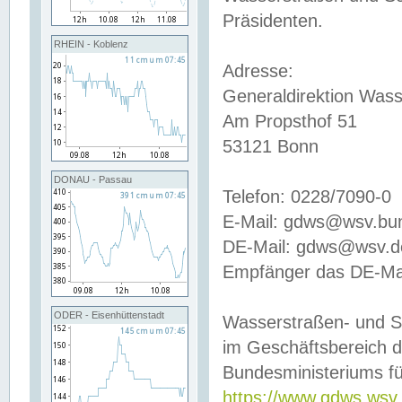
Präsidenten.
RHEIN - Koblenz
Adresse:
Generaldirektion Wass
Am Propsthof 51
53121 Bonn
DONAU - Passau
Telefon: 0228/7090-0
E-Mail: gdws@wsv.bu
DE-Mail: gdws@wsv.de-
Empfänger das DE-Mai
ODER - Eisenhüttenstadt
Wasserstraßen- und S
im Geschäftsbereich 
Bundesministeriums fü
https://www.gdws.wsv