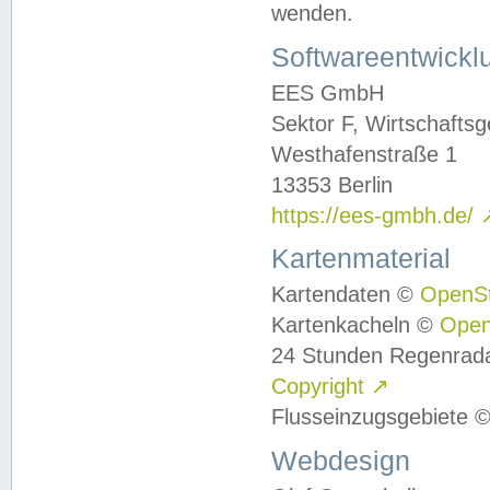
wenden.
Softwareentwickl
EES GmbH
Sektor F, Wirtschafts
Westhafenstraße 1
13353 Berlin
https://ees-gmbh.de/
Kartenmaterial
Kartendaten ©
OpenS
Kartenkacheln ©
Ope
24 Stunden Regenrad
Copyright
↗
Flusseinzugsgebiete 
Webdesign