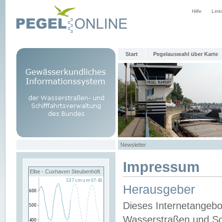
Hilfe
Link
Start
Pegelauswahl über Karte
Newsletter
Impressum
Elbe - Cuxhaven Steubenhöft
Herausgeber
Dieses Internetangebo
Wasserstraßen und Sch