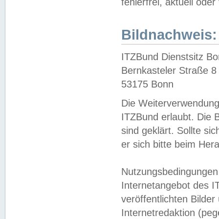
fehlerfrei, aktuell oder
Bildnachweis:
ITZBund Dienstsitz B
Bernkasteler Straße 8
53175 Bonn
Die Weiterverwendung 
ITZBund erlaubt. Die B
sind geklärt. Sollte s
er sich bitte beim He
Nutzungsbedingungen 
Internetangebot des I
veröffentlichten Bilde
Internetredaktion (peg