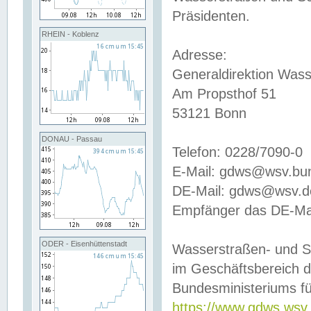
Präsidenten.
RHEIN - Koblenz
Adresse:
Generaldirektion Wass
Am Propsthof 51
53121 Bonn
DONAU - Passau
Telefon: 0228/7090-0
E-Mail: gdws@wsv.bu
DE-Mail: gdws@wsv.de-
Empfänger das DE-Mai
ODER - Eisenhüttenstadt
Wasserstraßen- und S
im Geschäftsbereich 
Bundesministeriums fü
https://www.gdws.wsv