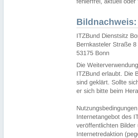
fehlerfrei, aktuell oder
Bildnachweis:
ITZBund Dienstsitz B
Bernkasteler Straße 8
53175 Bonn
Die Weiterverwendung 
ITZBund erlaubt. Die B
sind geklärt. Sollte s
er sich bitte beim He
Nutzungsbedingungen 
Internetangebot des I
veröffentlichten Bilde
Internetredaktion (peg