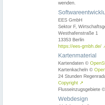
wenden.
Softwareentwickl
EES GmbH
Sektor F, Wirtschafts
Westhafenstraße 1
13353 Berlin
https://ees-gmbh.de/
Kartenmaterial
Kartendaten ©
OpenS
Kartenkacheln ©
Ope
24 Stunden Regenrad
Copyright
↗
Flusseinzugsgebiete 
Webdesign