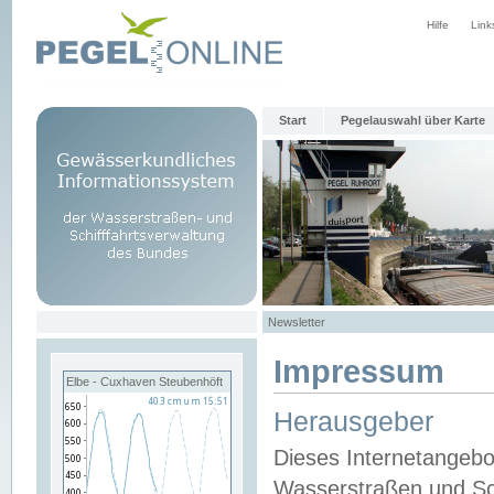
Hilfe
Link
Start
Pegelauswahl über Karte
Newsletter
Impressum
Elbe - Cuxhaven Steubenhöft
Herausgeber
Dieses Internetangebo
Wasserstraßen und Sch