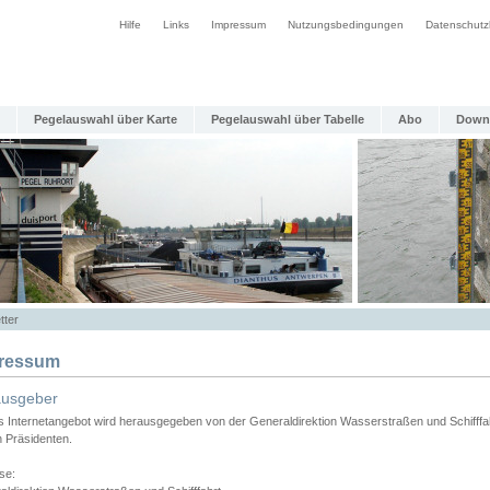
Hilfe
Links
Impressum
Nutzungsbedingungen
Datenschutz
Pegelauswahl über Karte
Pegelauswahl über Tabelle
Abo
Down
tter
ressum
ausgeber
s Internetangebot wird herausgegeben von der Generaldirektion Wasserstraßen und Schifffa
n Präsidenten.
se: