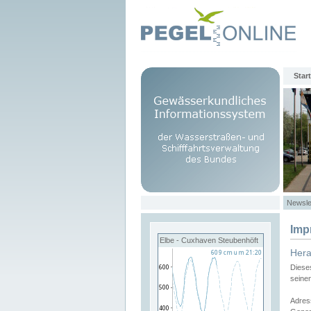
Start
Newsle
Imp
Elbe - Cuxhaven Steubenhöft
Her
Diese
seine
Adres