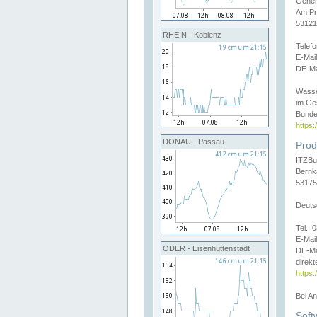
Gener
Am Pr
53121
RHEIN - Koblenz
Telef
E-Mai
DE-Ma
Wasse
im Ge
Bunde
https
DONAU - Passau
Prod
ITZBu
Bernk
53175
Deuts
Tel.:
E-Mail
ODER - Eisenhüttenstadt
DE-Ma
direkt
https:
Bei A
Soft