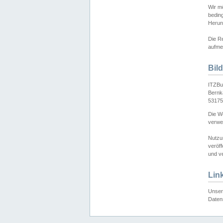
Wir mö
bedin
Herun
Die Re
aufmer
Bil
ITZBu
Bernk
53175
Die We
verwen
Nutzu
veröff
und ve
Lin
Unser 
Daten