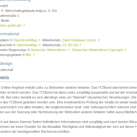
GmbH
r F, Wirtschaftsgebäude Aufg.re, 3. OG
afenstraße 1
Berlin
://ees-gmbh.de/
↗
enmaterial
ndaten ©
OpenStreetMap
↗
-Mitwirkende,
Open Database Lizenz
↗
nkacheln ©
OpenSeaMap
↗
-Mitwirkende,
CC-BY-SA
↗
unden Regenradar ©
Deutscher Wetterdienst
↗
,
Deutscher Wetterdienst Copyright
↗
einzugsgebiete ©
BfG
↗
design
ottschall
weis
 Online-Angebot enthält Links zu Webseiten anderer Anbieter. Das ITZBund übernimmt keine V
inks erreicht werden. Das ITZBund hat diese Links sorgfältig ausgewählt und bei der erstmal
üft. Bei Links handelt es sich allerdings stets um "lebende" (dynamische) Verweisungen. Die
 des ITZBund geändert worden sein. Eine kontinuierliche Prüfung der Inhalte ist weder beab
usdrücklich von allen Inhalten, die möglicherweise straf- oder haftungsrechtlich relevant sin
n aus der Nutzung oder Nichtnutzung der Webseiten anderer Anbieter haftet ausschließlich d
ch auf diesen Internet-Seiten befindlichen Informationen sind sorgfältig und nach besten 
hmen wir keine Gewähr für die Aktualität, Richtigkeit und Vollständigkeit der sich auf diese
ondere der bereitgestellten Rechtsvorschriften.