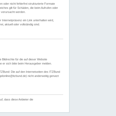
 oder nicht fehlerfrei strukturierte Formate
ches gilt für Schäden, die beim Aufrufen oder
e verursacht werden.
er Internetpräsenz ein Link unterhalten wird,
, aktuell oder vollständig sind.
 Bildrechte für die auf dieser Website
öge er sich bitte beim Herausgeber melden.
TZBund: Die auf den Internetseiten des ITZBund
gelonline@itzbund.de) nicht anderweitig genutzt
f, dass diese Anbieter die