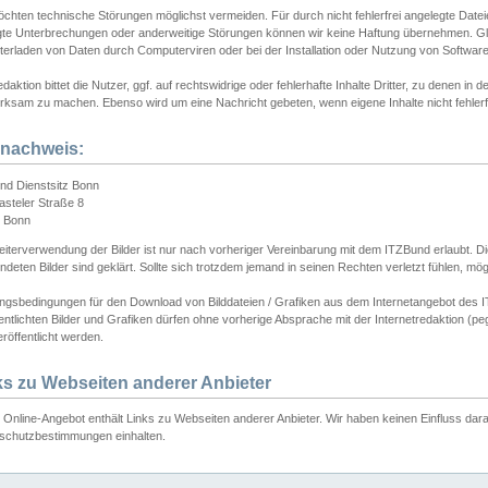
chten technische Störungen möglichst vermeiden. Für durch nicht fehlerfrei angelegte Dateien
gte Unterbrechungen oder anderweitige Störungen können wir keine Haftung übernehmen. Glei
terladen von Daten durch Computerviren oder bei der Installation oder Nutzung von Softwar
daktion bittet die Nutzer, ggf. auf rechtswidrige oder fehlerhafte Inhalte Dritter, zu denen in d
ksam zu machen. Ebenso wird um eine Nachricht gebeten, wenn eigene Inhalte nicht fehlerfrei
dnachweis:
nd Dienstsitz Bonn
asteler Straße 8
 Bonn
iterverwendung der Bilder ist nur nach vorheriger Vereinbarung mit dem ITZBund erlaubt. Die
deten Bilder sind geklärt. Sollte sich trotzdem jemand in seinen Rechten verletzt fühlen, m
ngsbedingungen für den Download von Bilddateien / Grafiken aus dem Internetangebot des I
entlichten Bilder und Grafiken dürfen ohne vorherige Absprache mit der Internetredaktion (pe
röffentlicht werden.
ks zu Webseiten anderer Anbieter
Online-Angebot enthält Links zu Webseiten anderer Anbieter. Wir haben keinen Einfluss darau
schutzbestimmungen einhalten.