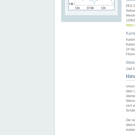
EES 
Sekto
Westh
13353 
https
Kart
Karte
Karte
24 St
Fluss
Web
Olaf G
Hin
Unser
über L
überpr
Wissen
sich a
Schäde
Die si
überne
insbes