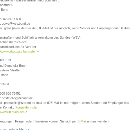
aldirektion Wasserstraßen und Schifffahrt
opsthof 51
 Bonn
on: 0228/7090-0
l: gdws@wsv.bund.de
il: gdws@wsv.de-mail.de (DE-Mail ist nur möglich, wenn Sender und Empfänger das DE-Mail
rstraßen- und Schifffahrtsverwaltung des Bundes (WSV)
schäftsbereich des
sministeriums für Verkehr
://www.gdws.wsv.bund.de/
↗
uktion
nd Dienstsitz Bonn
asteler Straße 8
 Bonn
chland
 0800 800 75451
: poststelle@itzbund.de
il: poststelle@itzbund.de-mail.de (DE-Mail ist nur möglich, wenn Sender und Empfänger das
er Kontakt:
Kontaktformular
//www.itzbund.de/
↗
nregungen, Fragen oder Hinweisen können Sie sich per
E-Mail
an uns wenden.
wareentwicklung