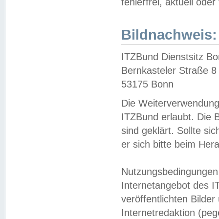
fehlerfrei, aktuell oder
Bildnachweis:
ITZBund Dienstsitz B
Bernkasteler Straße 8
53175 Bonn
Die Weiterverwendung 
ITZBund erlaubt. Die B
sind geklärt. Sollte s
er sich bitte beim He
Nutzungsbedingungen 
Internetangebot des I
veröffentlichten Bilde
Internetredaktion (peg