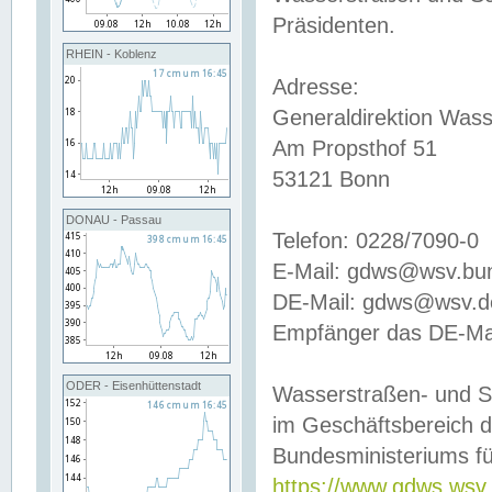
Präsidenten.
RHEIN - Koblenz
Adresse:
Generaldirektion Wass
Am Propsthof 51
53121 Bonn
DONAU - Passau
Telefon: 0228/7090-0
E-Mail: gdws@wsv.bu
DE-Mail: gdws@wsv.de-
Empfänger das DE-Mai
ODER - Eisenhüttenstadt
Wasserstraßen- und S
im Geschäftsbereich 
Bundesministeriums fü
https://www.gdws.wsv