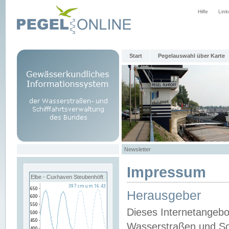
Hilfe
Link
Start
Pegelauswahl über Karte
Newsletter
Impressum
Elbe - Cuxhaven Steubenhöft
Herausgeber
Dieses Internetangebo
Wasserstraßen und Sch