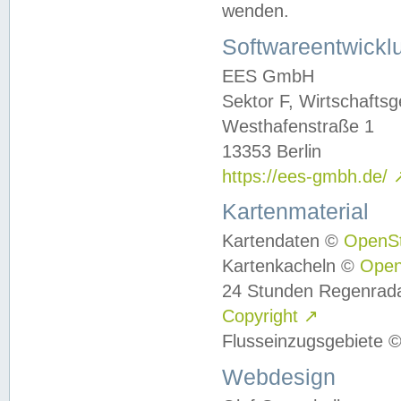
wenden.
Softwareentwickl
EES GmbH
Sektor F, Wirtschafts
Westhafenstraße 1
13353 Berlin
https://ees-gmbh.de/
Kartenmaterial
Kartendaten ©
OpenS
Kartenkacheln ©
Ope
24 Stunden Regenrad
Copyright
↗
Flusseinzugsgebiete 
Webdesign