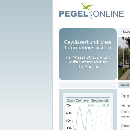
Start
Newsle
Imp
Elbe - Cuxhaven Steubenhöft
Her
Diese
seine
Adres