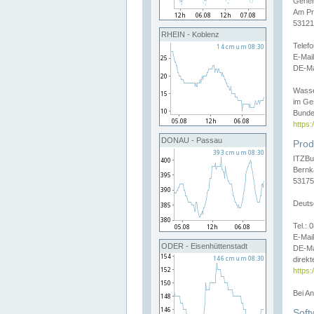
Gener
Am Pr
53121
RHEIN - Koblenz
Telef
E-Mai
DE-Ma
Wasse
im Ge
Bunde
https
DONAU - Passau
Prod
ITZBu
Bernk
53175
Deuts
Tel.:
E-Mail
ODER - Eisenhüttenstadt
DE-Ma
direkt
https:
Bei A
Soft