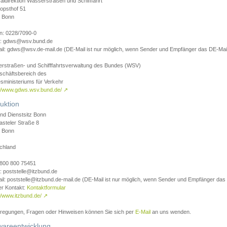
aldirektion Wasserstraßen und Schifffahrt
opsthof 51
 Bonn
on: 0228/7090-0
l: gdws@wsv.bund.de
il: gdws@wsv.de-mail.de (DE-Mail ist nur möglich, wenn Sender und Empfänger das DE-Mail
rstraßen- und Schifffahrtsverwaltung des Bundes (WSV)
schäftsbereich des
sministeriums für Verkehr
://www.gdws.wsv.bund.de/
↗
uktion
nd Dienstsitz Bonn
asteler Straße 8
 Bonn
chland
 0800 800 75451
: poststelle@itzbund.de
il: poststelle@itzbund.de-mail.de (DE-Mail ist nur möglich, wenn Sender und Empfänger das
er Kontakt:
Kontaktformular
//www.itzbund.de/
↗
nregungen, Fragen oder Hinweisen können Sie sich per
E-Mail
an uns wenden.
wareentwicklung