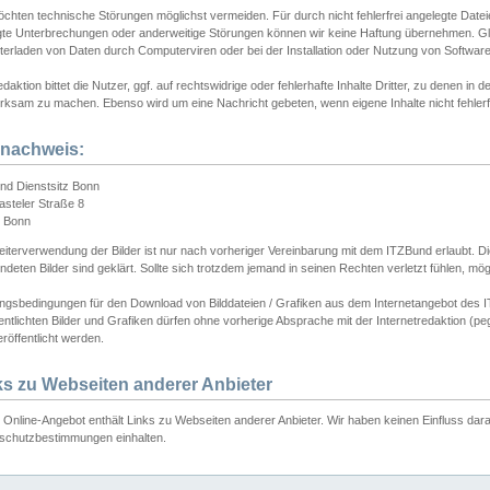
chten technische Störungen möglichst vermeiden. Für durch nicht fehlerfrei angelegte Dateien
gte Unterbrechungen oder anderweitige Störungen können wir keine Haftung übernehmen. Glei
terladen von Daten durch Computerviren oder bei der Installation oder Nutzung von Softwar
daktion bittet die Nutzer, ggf. auf rechtswidrige oder fehlerhafte Inhalte Dritter, zu denen in d
ksam zu machen. Ebenso wird um eine Nachricht gebeten, wenn eigene Inhalte nicht fehlerfrei
dnachweis:
nd Dienstsitz Bonn
asteler Straße 8
 Bonn
iterverwendung der Bilder ist nur nach vorheriger Vereinbarung mit dem ITZBund erlaubt. Die
deten Bilder sind geklärt. Sollte sich trotzdem jemand in seinen Rechten verletzt fühlen, m
ngsbedingungen für den Download von Bilddateien / Grafiken aus dem Internetangebot des I
entlichten Bilder und Grafiken dürfen ohne vorherige Absprache mit der Internetredaktion (pe
röffentlicht werden.
ks zu Webseiten anderer Anbieter
Online-Angebot enthält Links zu Webseiten anderer Anbieter. Wir haben keinen Einfluss darau
schutzbestimmungen einhalten.