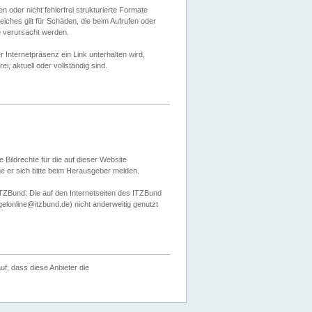
 oder nicht fehlerfrei strukturierte Formate
ches gilt für Schäden, die beim Aufrufen oder
e verursacht werden.
er Internetpräsenz ein Link unterhalten wird,
, aktuell oder vollständig sind.
 Bildrechte für die auf dieser Website
öge er sich bitte beim Herausgeber melden.
TZBund: Die auf den Internetseiten des ITZBund
gelonline@itzbund.de) nicht anderweitig genutzt
f, dass diese Anbieter die