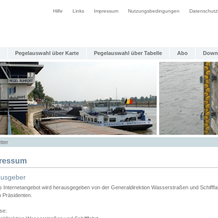
Hilfe
Links
Impressum
Nutzungsbedingungen
Datenschutz
Pegelauswahl über Karte
Pegelauswahl über Tabelle
Abo
Down
tter
ressum
ausgeber
s Internetangebot wird herausgegeben von der Generaldirektion Wasserstraßen und Schifffa
n Präsidenten.
se: