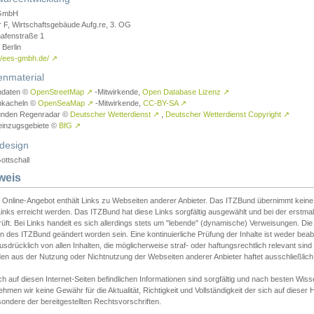
GmbH
r F, Wirtschaftsgebäude Aufg.re, 3. OG
afenstraße 1
Berlin
://ees-gmbh.de/
↗
enmaterial
ndaten ©
OpenStreetMap
↗
-Mitwirkende,
Open Database Lizenz
↗
nkacheln ©
OpenSeaMap
↗
-Mitwirkende,
CC-BY-SA
↗
unden Regenradar ©
Deutscher Wetterdienst
↗
,
Deutscher Wetterdienst Copyright
↗
einzugsgebiete ©
BfG
↗
design
ottschall
weis
 Online-Angebot enthält Links zu Webseiten anderer Anbieter. Das ITZBund übernimmt keine V
inks erreicht werden. Das ITZBund hat diese Links sorgfältig ausgewählt und bei der erstmal
üft. Bei Links handelt es sich allerdings stets um "lebende" (dynamische) Verweisungen. Die
 des ITZBund geändert worden sein. Eine kontinuierliche Prüfung der Inhalte ist weder beab
usdrücklich von allen Inhalten, die möglicherweise straf- oder haftungsrechtlich relevant sin
n aus der Nutzung oder Nichtnutzung der Webseiten anderer Anbieter haftet ausschließlich d
ch auf diesen Internet-Seiten befindlichen Informationen sind sorgfältig und nach besten 
hmen wir keine Gewähr für die Aktualität, Richtigkeit und Vollständigkeit der sich auf diese
ondere der bereitgestellten Rechtsvorschriften.