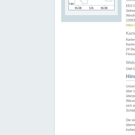
EES 
Sekto
Westh
13353 
https
Kart
Karte
Karte
24 St
Fluss
Web
Olaf G
Hin
Unser
über L
überpr
Wissen
sich a
Schäde
Die si
überne
insbes