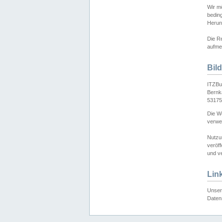
Wir mö
bedin
Herun
Die Re
aufmer
Bil
ITZBu
Bernk
53175
Die We
verwen
Nutzu
veröff
und ve
Lin
Unser 
Daten