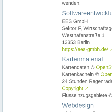
wenden.
Softwareentwickl
EES GmbH
Sektor F, Wirtschafts
Westhafenstraße 1
13353 Berlin
https://ees-gmbh.de/
Kartenmaterial
Kartendaten ©
OpenS
Kartenkacheln ©
Ope
24 Stunden Regenrad
Copyright
↗
Flusseinzugsgebiete 
Webdesign