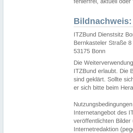
fehlerfrei, aktuell oder
Bildnachweis:
ITZBund Dienstsitz B
Bernkasteler Straße 8
53175 Bonn
Die Weiterverwendung 
ITZBund erlaubt. Die B
sind geklärt. Sollte s
er sich bitte beim He
Nutzungsbedingungen 
Internetangebot des I
veröffentlichten Bilde
Internetredaktion (peg