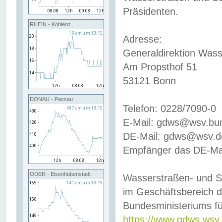
Präsidenten.
RHEIN - Koblenz
Adresse:
Generaldirektion Wass
Am Propsthof 51
53121 Bonn
DONAU - Passau
Telefon: 0228/7090-0
E-Mail: gdws@wsv.bu
DE-Mail: gdws@wsv.de-
Empfänger das DE-Mai
ODER - Eisenhüttenstadt
Wasserstraßen- und S
im Geschäftsbereich 
Bundesministeriums fü
https://www.gdws.wsv