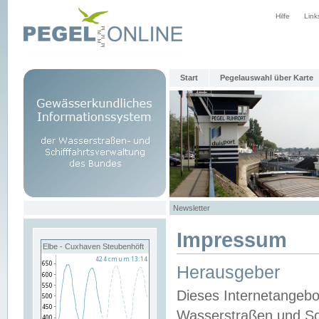
Hilfe
Link
Start
Pegelauswahl über Karte
Newsletter
Impressum
Elbe - Cuxhaven Steubenhöft
Herausgeber
Dieses Internetangebo
Wasserstraßen und Sch