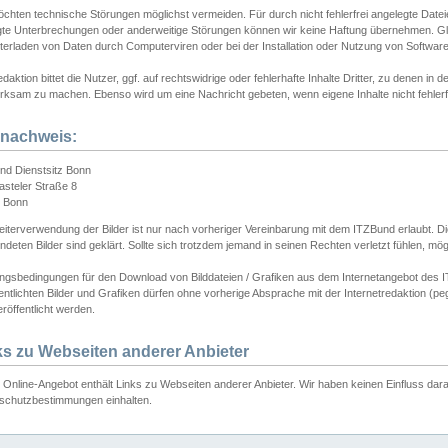
chten technische Störungen möglichst vermeiden. Für durch nicht fehlerfrei angelegte Dateien
gte Unterbrechungen oder anderweitige Störungen können wir keine Haftung übernehmen. Glei
terladen von Daten durch Computerviren oder bei der Installation oder Nutzung von Softwar
daktion bittet die Nutzer, ggf. auf rechtswidrige oder fehlerhafte Inhalte Dritter, zu denen in d
ksam zu machen. Ebenso wird um eine Nachricht gebeten, wenn eigene Inhalte nicht fehlerfrei
dnachweis:
nd Dienstsitz Bonn
asteler Straße 8
 Bonn
iterverwendung der Bilder ist nur nach vorheriger Vereinbarung mit dem ITZBund erlaubt. Die
deten Bilder sind geklärt. Sollte sich trotzdem jemand in seinen Rechten verletzt fühlen, m
ngsbedingungen für den Download von Bilddateien / Grafiken aus dem Internetangebot des I
entlichten Bilder und Grafiken dürfen ohne vorherige Absprache mit der Internetredaktion (pe
röffentlicht werden.
ks zu Webseiten anderer Anbieter
Online-Angebot enthält Links zu Webseiten anderer Anbieter. Wir haben keinen Einfluss darau
schutzbestimmungen einhalten.