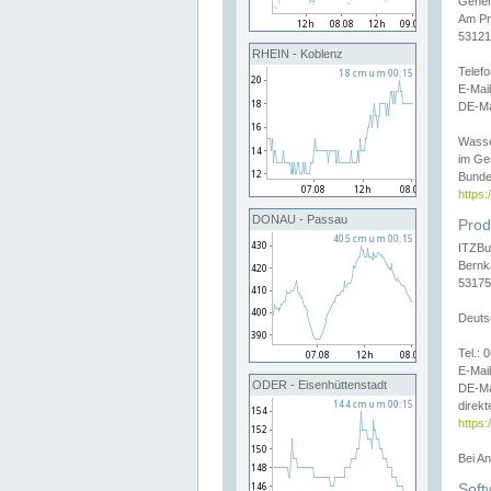
Gener
Am Pr
53121
RHEIN - Koblenz
Telef
E-Mai
DE-Ma
Wasse
im Ge
Bunde
https
DONAU - Passau
Prod
ITZBu
Bernk
53175
Deuts
Tel.:
E-Mail
ODER - Eisenhüttenstadt
DE-Ma
direkt
https:
Bei A
Soft