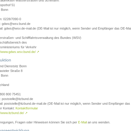
aldirektion Wasserstraßen und Schifffahrt
opsthof 51
 Bonn
on: 0228/7090-0
l: gdws@wsv.bund.de
il: gdws@wsv.de-mail.de (DE-Mail ist nur möglich, wenn Sender und Empfänger das DE-Mail
rstraßen- und Schifffahrtsverwaltung des Bundes (WSV)
schäftsbereich des
sministeriums für Verkehr
://www.gdws.wsv.bund.de/
↗
uktion
nd Dienstsitz Bonn
asteler Straße 8
 Bonn
chland
 0800 800 75451
: poststelle@itzbund.de
il: poststelle@itzbund.de-mail.de (DE-Mail ist nur möglich, wenn Sender und Empfänger das
er Kontakt:
Kontaktformular
//www.itzbund.de/
↗
nregungen, Fragen oder Hinweisen können Sie sich per
E-Mail
an uns wenden.
wareentwicklung