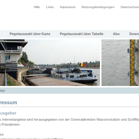
Hilfe
Links
Impressum
Nutzungsbedingungen
Datenschutz
Pegelauswahl über Karte
Pegelauswahl über Tabelle
Abo
Down
tter
ressum
ausgeber
s Internetangebot wird herausgegeben von der Generaldirektion Wasserstraßen und Schifffa
n Präsidenten.
se: