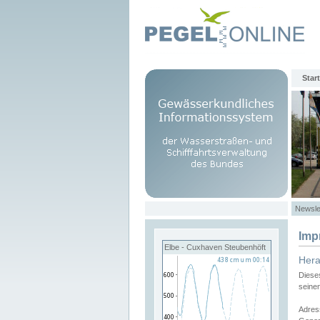
Start
Newsle
Imp
Elbe - Cuxhaven Steubenhöft
Her
Diese
seine
Adres