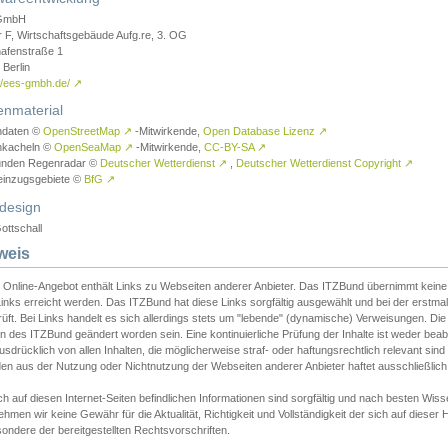
GmbH
r F, Wirtschaftsgebäude Aufg.re, 3. OG
afenstraße 1
Berlin
://ees-gmbh.de/
↗
enmaterial
ndaten ©
OpenStreetMap
↗
-Mitwirkende,
Open Database Lizenz
↗
nkacheln ©
OpenSeaMap
↗
-Mitwirkende,
CC-BY-SA
↗
unden Regenradar ©
Deutscher Wetterdienst
↗
,
Deutscher Wetterdienst Copyright
↗
einzugsgebiete ©
BfG
↗
design
ottschall
weis
 Online-Angebot enthält Links zu Webseiten anderer Anbieter. Das ITZBund übernimmt keine V
inks erreicht werden. Das ITZBund hat diese Links sorgfältig ausgewählt und bei der erstmal
üft. Bei Links handelt es sich allerdings stets um "lebende" (dynamische) Verweisungen. Die
 des ITZBund geändert worden sein. Eine kontinuierliche Prüfung der Inhalte ist weder beab
usdrücklich von allen Inhalten, die möglicherweise straf- oder haftungsrechtlich relevant sin
n aus der Nutzung oder Nichtnutzung der Webseiten anderer Anbieter haftet ausschließlich d
ch auf diesen Internet-Seiten befindlichen Informationen sind sorgfältig und nach besten 
hmen wir keine Gewähr für die Aktualität, Richtigkeit und Vollständigkeit der sich auf diese
ondere der bereitgestellten Rechtsvorschriften.