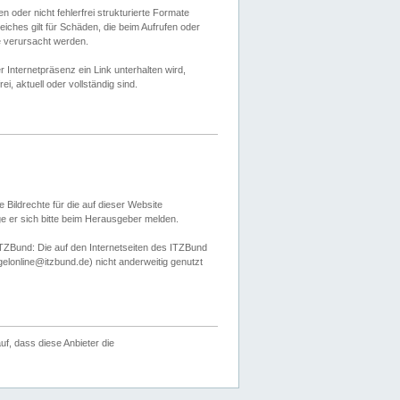
 oder nicht fehlerfrei strukturierte Formate
ches gilt für Schäden, die beim Aufrufen oder
e verursacht werden.
er Internetpräsenz ein Link unterhalten wird,
, aktuell oder vollständig sind.
 Bildrechte für die auf dieser Website
öge er sich bitte beim Herausgeber melden.
TZBund: Die auf den Internetseiten des ITZBund
gelonline@itzbund.de) nicht anderweitig genutzt
f, dass diese Anbieter die