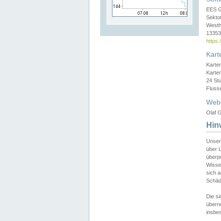
EES 
Sekto
Westh
13353 
https
Kart
Karte
Karte
24 St
Fluss
Web
Olaf G
Hin
Unser
über L
überpr
Wissen
sich a
Schäde
Die si
überne
insbes