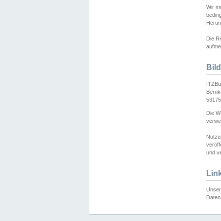
Wir mö
bedin
Herun
Die Re
aufmer
Bil
ITZBu
Bernk
53175
Die We
verwen
Nutzu
veröff
und ve
Lin
Unser 
Daten