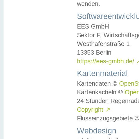
wenden.
Softwareentwickl
EES GmbH
Sektor F, Wirtschafts
Westhafenstraße 1
13353 Berlin
https://ees-gmbh.de/
Kartenmaterial
Kartendaten ©
OpenS
Kartenkacheln ©
Ope
24 Stunden Regenrad
Copyright
↗
Flusseinzugsgebiete 
Webdesign