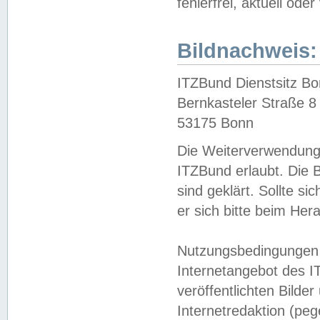
fehlerfrei, aktuell oder
Bildnachweis:
ITZBund Dienstsitz B
Bernkasteler Straße 8
53175 Bonn
Die Weiterverwendung 
ITZBund erlaubt. Die B
sind geklärt. Sollte s
er sich bitte beim He
Nutzungsbedingungen 
Internetangebot des I
veröffentlichten Bilde
Internetredaktion (peg