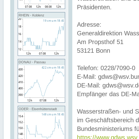
Präsidenten.
RHEIN - Koblenz
Adresse:
Generaldirektion Wass
Am Propsthof 51
53121 Bonn
DONAU - Passau
Telefon: 0228/7090-0
E-Mail: gdws@wsv.bu
DE-Mail: gdws@wsv.de-
Empfänger das DE-Mai
ODER - Eisenhüttenstadt
Wasserstraßen- und S
im Geschäftsbereich 
Bundesministeriums fü
https://www.gdws.wsv