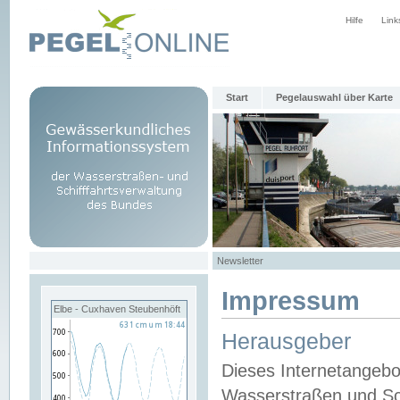
Hilfe
Link
Start
Pegelauswahl über Karte
Newsletter
Impressum
Elbe - Cuxhaven Steubenhöft
Herausgeber
Dieses Internetangebo
Wasserstraßen und Sch