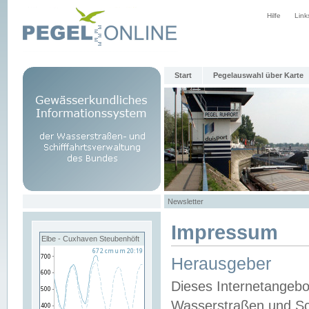
Hilfe
Link
Start
Pegelauswahl über Karte
Newsletter
Impressum
Elbe - Cuxhaven Steubenhöft
Herausgeber
Dieses Internetangebo
Wasserstraßen und Sch