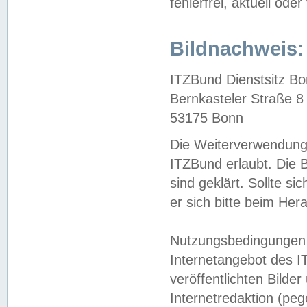
fehlerfrei, aktuell oder
Bildnachweis:
ITZBund Dienstsitz B
Bernkasteler Straße 8
53175 Bonn
Die Weiterverwendung 
ITZBund erlaubt. Die B
sind geklärt. Sollte s
er sich bitte beim He
Nutzungsbedingungen 
Internetangebot des I
veröffentlichten Bilde
Internetredaktion (peg