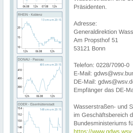
Präsidenten.
RHEIN - Koblenz
Adresse:
Generaldirektion Wass
Am Propsthof 51
53121 Bonn
DONAU - Passau
Telefon: 0228/7090-0
E-Mail: gdws@wsv.bu
DE-Mail: gdws@wsv.de-
Empfänger das DE-Mai
ODER - Eisenhüttenstadt
Wasserstraßen- und S
im Geschäftsbereich 
Bundesministeriums fü
https://www.gdws.wsv