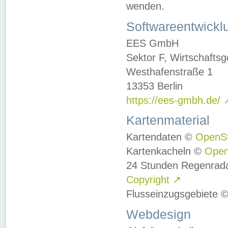
wenden.
Softwareentwickl
EES GmbH
Sektor F, Wirtschafts
Westhafenstraße 1
13353 Berlin
https://ees-gmbh.de/
Kartenmaterial
Kartendaten ©
OpenS
Kartenkacheln ©
Ope
24 Stunden Regenrad
Copyright
↗
Flusseinzugsgebiete 
Webdesign