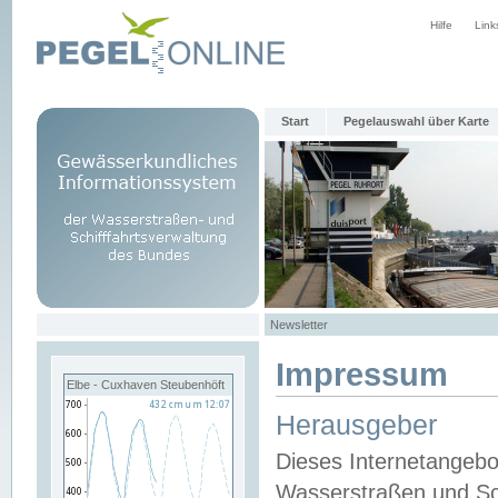
Hilfe
Link
Start
Pegelauswahl über Karte
Newsletter
Impressum
Elbe - Cuxhaven Steubenhöft
Herausgeber
Dieses Internetangebo
Wasserstraßen und Sch