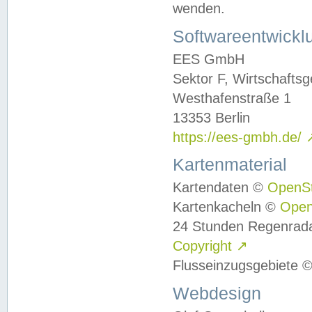
wenden.
Softwareentwickl
EES GmbH
Sektor F, Wirtschafts
Westhafenstraße 1
13353 Berlin
https://ees-gmbh.de/
Kartenmaterial
Kartendaten ©
OpenS
Kartenkacheln ©
Ope
24 Stunden Regenrad
Copyright
↗
Flusseinzugsgebiete 
Webdesign