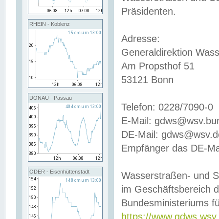
Präsidenten.
RHEIN - Koblenz
Adresse:
Generaldirektion Wass
Am Propsthof 51
53121 Bonn
DONAU - Passau
Telefon: 0228/7090-0
E-Mail: gdws@wsv.bu
DE-Mail: gdws@wsv.de-
Empfänger das DE-Mai
ODER - Eisenhüttenstadt
Wasserstraßen- und S
im Geschäftsbereich 
Bundesministeriums fü
https://www.gdws.wsv