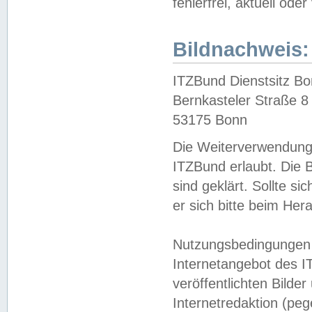
fehlerfrei, aktuell oder
Bildnachweis:
ITZBund Dienstsitz B
Bernkasteler Straße 8
53175 Bonn
Die Weiterverwendung 
ITZBund erlaubt. Die B
sind geklärt. Sollte s
er sich bitte beim He
Nutzungsbedingungen 
Internetangebot des I
veröffentlichten Bilde
Internetredaktion (peg