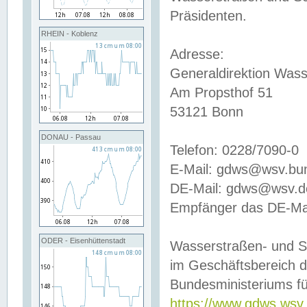
Präsidenten.
RHEIN - Koblenz
Adresse:
Generaldirektion Wass
Am Propsthof 51
53121 Bonn
DONAU - Passau
Telefon: 0228/7090-0
E-Mail: gdws@wsv.bu
DE-Mail: gdws@wsv.de-
Empfänger das DE-Mai
ODER - Eisenhüttenstadt
Wasserstraßen- und S
im Geschäftsbereich 
Bundesministeriums fü
https://www.gdws.wsv