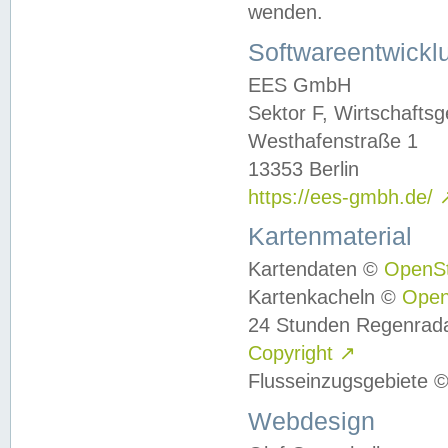
wenden.
Softwareentwickl
EES GmbH
Sektor F, Wirtschafts
Westhafenstraße 1
13353 Berlin
https://ees-gmbh.de/
Kartenmaterial
Kartendaten ©
OpenS
Kartenkacheln ©
Ope
24 Stunden Regenrad
Copyright
↗
Flusseinzugsgebiete 
Webdesign