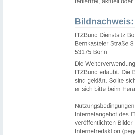
fehlerfrei, aktuell oder
Bildnachweis:
ITZBund Dienstsitz B
Bernkasteler Straße 8
53175 Bonn
Die Weiterverwendung 
ITZBund erlaubt. Die B
sind geklärt. Sollte s
er sich bitte beim He
Nutzungsbedingungen 
Internetangebot des I
veröffentlichten Bilde
Internetredaktion (peg