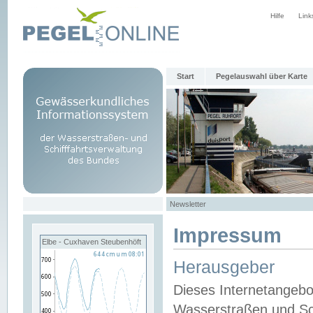
Hilfe
Link
Start
Pegelauswahl über Karte
Newsletter
Impressum
Elbe - Cuxhaven Steubenhöft
Herausgeber
Dieses Internetangebo
Wasserstraßen und Sch