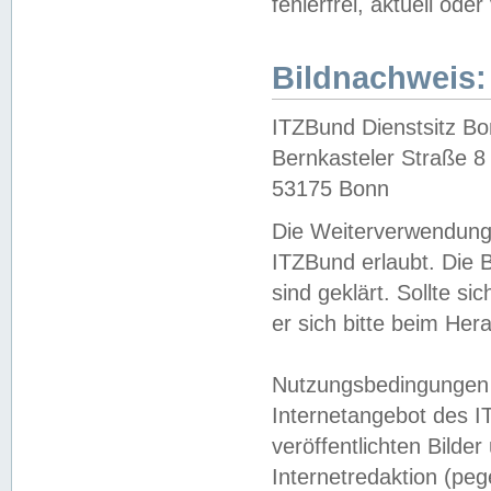
fehlerfrei, aktuell oder
Bildnachweis:
ITZBund Dienstsitz B
Bernkasteler Straße 8
53175 Bonn
Die Weiterverwendung 
ITZBund erlaubt. Die B
sind geklärt. Sollte s
er sich bitte beim He
Nutzungsbedingungen 
Internetangebot des I
veröffentlichten Bilde
Internetredaktion (peg