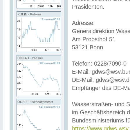
Präsidenten.
RHEIN - Koblenz
Adresse:
Generaldirektion Wass
Am Propsthof 51
53121 Bonn
DONAU - Passau
Telefon: 0228/7090-0
E-Mail: gdws@wsv.bu
DE-Mail: gdws@wsv.de-
Empfänger das DE-Mai
ODER - Eisenhüttenstadt
Wasserstraßen- und S
im Geschäftsbereich 
Bundesministeriums fü
https://www.gdws.wsv