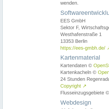
wenden.
Softwareentwickl
EES GmbH
Sektor F, Wirtschafts
Westhafenstraße 1
13353 Berlin
https://ees-gmbh.de/
Kartenmaterial
Kartendaten ©
OpenS
Kartenkacheln ©
Ope
24 Stunden Regenrad
Copyright
↗
Flusseinzugsgebiete 
Webdesign