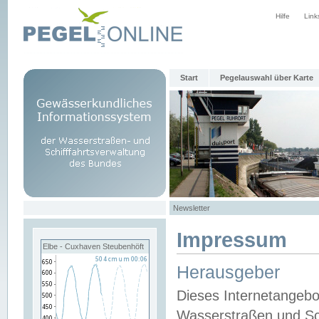
Hilfe
Link
Start
Pegelauswahl über Karte
Newsletter
Impressum
Elbe - Cuxhaven Steubenhöft
Herausgeber
Dieses Internetangebo
Wasserstraßen und Sch