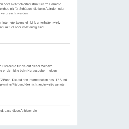
 oder nicht fehlerfrei strukturierte Formate
ches gilt für Schäden, die beim Aufrufen oder
e verursacht werden.
er Internetpräsenz ein Link unterhalten wird,
, aktuell oder vollständig sind.
 Bildrechte für die auf dieser Website
öge er sich bitte beim Herausgeber melden.
TZBund: Die auf den Internetseiten des ITZBund
gelonline@itzbund.de) nicht anderweitig genutzt
f, dass diese Anbieter die