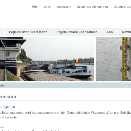
Hilfe
Links
Impressum
Nutzungsbedingungen
Datenschutz
Pegelauswahl über Karte
Pegelauswahl über Tabelle
Abo
Down
tter
ressum
ausgeber
s Internetangebot wird herausgegeben von der Generaldirektion Wasserstraßen und Schifffa
n Präsidenten.
se: