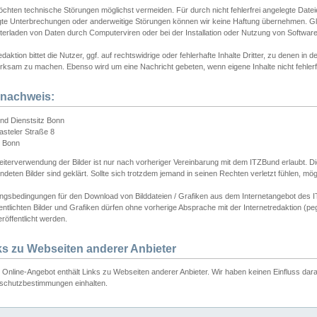
chten technische Störungen möglichst vermeiden. Für durch nicht fehlerfrei angelegte Dateien
gte Unterbrechungen oder anderweitige Störungen können wir keine Haftung übernehmen. Glei
terladen von Daten durch Computerviren oder bei der Installation oder Nutzung von Softwar
daktion bittet die Nutzer, ggf. auf rechtswidrige oder fehlerhafte Inhalte Dritter, zu denen in d
ksam zu machen. Ebenso wird um eine Nachricht gebeten, wenn eigene Inhalte nicht fehlerfrei
dnachweis:
nd Dienstsitz Bonn
asteler Straße 8
 Bonn
iterverwendung der Bilder ist nur nach vorheriger Vereinbarung mit dem ITZBund erlaubt. Die
deten Bilder sind geklärt. Sollte sich trotzdem jemand in seinen Rechten verletzt fühlen, m
ngsbedingungen für den Download von Bilddateien / Grafiken aus dem Internetangebot des I
entlichten Bilder und Grafiken dürfen ohne vorherige Absprache mit der Internetredaktion (pe
röffentlicht werden.
ks zu Webseiten anderer Anbieter
Online-Angebot enthält Links zu Webseiten anderer Anbieter. Wir haben keinen Einfluss darau
schutzbestimmungen einhalten.