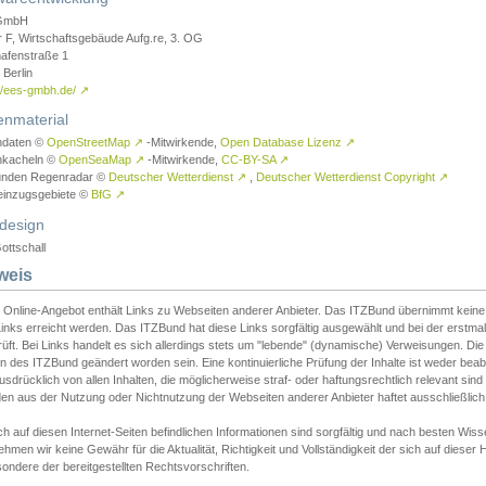
GmbH
r F, Wirtschaftsgebäude Aufg.re, 3. OG
afenstraße 1
Berlin
://ees-gmbh.de/
↗
enmaterial
ndaten ©
OpenStreetMap
↗
-Mitwirkende,
Open Database Lizenz
↗
nkacheln ©
OpenSeaMap
↗
-Mitwirkende,
CC-BY-SA
↗
unden Regenradar ©
Deutscher Wetterdienst
↗
,
Deutscher Wetterdienst Copyright
↗
einzugsgebiete ©
BfG
↗
design
ottschall
weis
 Online-Angebot enthält Links zu Webseiten anderer Anbieter. Das ITZBund übernimmt keine V
inks erreicht werden. Das ITZBund hat diese Links sorgfältig ausgewählt und bei der erstmal
üft. Bei Links handelt es sich allerdings stets um "lebende" (dynamische) Verweisungen. Die
 des ITZBund geändert worden sein. Eine kontinuierliche Prüfung der Inhalte ist weder beab
usdrücklich von allen Inhalten, die möglicherweise straf- oder haftungsrechtlich relevant sin
n aus der Nutzung oder Nichtnutzung der Webseiten anderer Anbieter haftet ausschließlich d
ch auf diesen Internet-Seiten befindlichen Informationen sind sorgfältig und nach besten 
hmen wir keine Gewähr für die Aktualität, Richtigkeit und Vollständigkeit der sich auf diese
ondere der bereitgestellten Rechtsvorschriften.