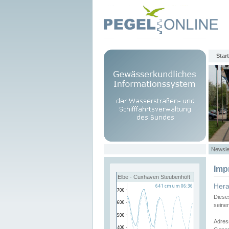
Start
Newsle
Imp
Elbe - Cuxhaven Steubenhöft
Her
Diese
seine
Adres