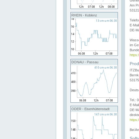
Gener
Am Pr
53121
RHEIN - Koblenz
Telef
E-Mai
DE-Ma
Wasse
im Ge
Bunde
https
DONAU - Passau
Prod
ITZBu
Bernk
53175
Deuts
Tel.:
E-Mail
ODER - Eisenhüttenstadt
DE-Ma
direkt
https:
Bei A
Soft