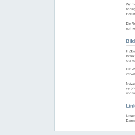
Wir mö
bedin
Herun
Die Re
aufmer
Bil
ITZBu
Bernk
53175
Die We
verwen
Nutzu
veröff
und ve
Lin
Unser 
Daten