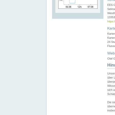
EES 
Sekto
Westh
13353 
https
Kart
Karte
Karte
24 St
Fluss
Web
Olaf G
Hin
Unser
über L
überpr
Wissen
sich a
Schäde
Die si
überne
insbes