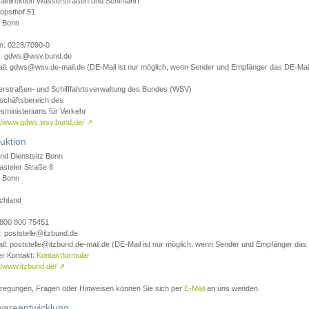
aldirektion Wasserstraßen und Schifffahrt
opsthof 51
 Bonn
on: 0228/7090-0
l: gdws@wsv.bund.de
il: gdws@wsv.de-mail.de (DE-Mail ist nur möglich, wenn Sender und Empfänger das DE-Mail
rstraßen- und Schifffahrtsverwaltung des Bundes (WSV)
schäftsbereich des
sministeriums für Verkehr
://www.gdws.wsv.bund.de/
↗
uktion
nd Dienstsitz Bonn
asteler Straße 8
 Bonn
chland
 0800 800 75451
: poststelle@itzbund.de
il: poststelle@itzbund.de-mail.de (DE-Mail ist nur möglich, wenn Sender und Empfänger das
er Kontakt:
Kontaktformular
//www.itzbund.de/
↗
nregungen, Fragen oder Hinweisen können Sie sich per
E-Mail
an uns wenden.
wareentwicklung