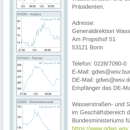
Präsidenten.
RHEIN - Koblenz
Adresse:
Generaldirektion Wass
Am Propsthof 51
53121 Bonn
DONAU - Passau
Telefon: 0228/7090-0
E-Mail: gdws@wsv.bu
DE-Mail: gdws@wsv.de-
Empfänger das DE-Mai
ODER - Eisenhüttenstadt
Wasserstraßen- und S
im Geschäftsbereich 
Bundesministeriums fü
https://www.gdws.wsv