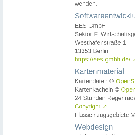
wenden.
Softwareentwickl
EES GmbH
Sektor F, Wirtschafts
Westhafenstraße 1
13353 Berlin
https://ees-gmbh.de/
Kartenmaterial
Kartendaten ©
OpenS
Kartenkacheln ©
Ope
24 Stunden Regenrad
Copyright
↗
Flusseinzugsgebiete 
Webdesign