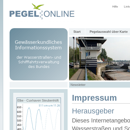
Hilfe
Link
Start
Pegelauswahl über Karte
Newsletter
Impressum
Elbe - Cuxhaven Steubenhöft
Herausgeber
Dieses Internetangebo
Wasserstraßen und Sch