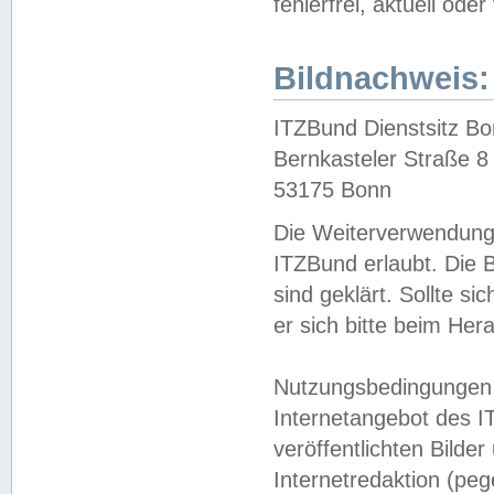
fehlerfrei, aktuell oder
Bildnachweis:
ITZBund Dienstsitz B
Bernkasteler Straße 8
53175 Bonn
Die Weiterverwendung 
ITZBund erlaubt. Die B
sind geklärt. Sollte s
er sich bitte beim He
Nutzungsbedingungen 
Internetangebot des I
veröffentlichten Bilde
Internetredaktion (peg