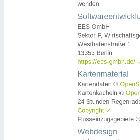
wenden.
Softwareentwickl
EES GmbH
Sektor F, Wirtschafts
Westhafenstraße 1
13353 Berlin
https://ees-gmbh.de/
Kartenmaterial
Kartendaten ©
OpenS
Kartenkacheln ©
Ope
24 Stunden Regenrad
Copyright
↗
Flusseinzugsgebiete 
Webdesign