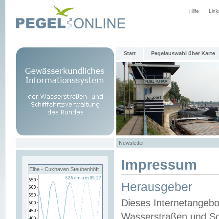
Hilfe
Link
Start
Pegelauswahl über Karte
Newsletter
Impressum
Elbe - Cuxhaven Steubenhöft
Herausgeber
Dieses Internetangebo
Wasserstraßen und Sch