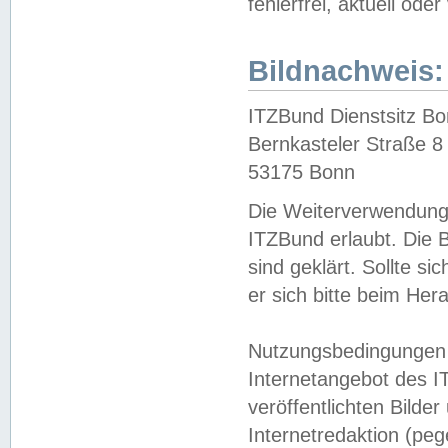
fehlerfrei, aktuell oder
Bildnachweis:
ITZBund Dienstsitz B
Bernkasteler Straße 8
53175 Bonn
Die Weiterverwendung 
ITZBund erlaubt. Die B
sind geklärt. Sollte s
er sich bitte beim He
Nutzungsbedingungen 
Internetangebot des I
veröffentlichten Bilde
Internetredaktion (peg