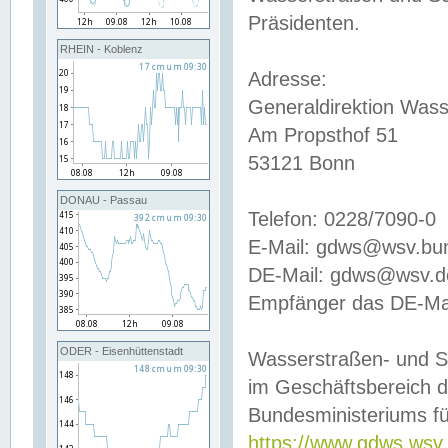
Präsidenten.
RHEIN - Koblenz
Adresse:
Generaldirektion Wass
Am Propsthof 51
53121 Bonn
DONAU - Passau
Telefon: 0228/7090-0
E-Mail: gdws@wsv.bu
DE-Mail: gdws@wsv.de-
Empfänger das DE-Mai
ODER - Eisenhüttenstadt
Wasserstraßen- und S
im Geschäftsbereich 
Bundesministeriums fü
https://www.gdws.wsv