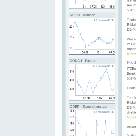
Gener
Am Pr
53121
RHEIN - Koblenz
Telef
E-Mai
DE-Ma
Wasse
im Ge
Bunde
https
DONAU - Passau
Prod
ITZBu
Bernk
53175
Deuts
Tel.:
E-Mail
ODER - Eisenhüttenstadt
DE-Ma
direkt
https:
Bei A
Soft