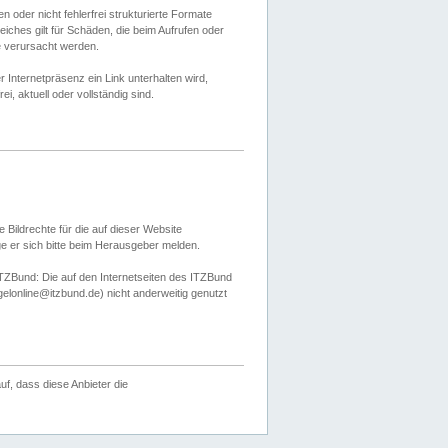
 oder nicht fehlerfrei strukturierte Formate
ches gilt für Schäden, die beim Aufrufen oder
e verursacht werden.
er Internetpräsenz ein Link unterhalten wird,
, aktuell oder vollständig sind.
 Bildrechte für die auf dieser Website
öge er sich bitte beim Herausgeber melden.
TZBund: Die auf den Internetseiten des ITZBund
gelonline@itzbund.de) nicht anderweitig genutzt
f, dass diese Anbieter die