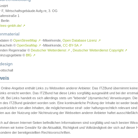
GmbH
r F, Wirtschaftsgebäude Aufg.re, 3. OG
afenstraße 1
Berlin
://ees-gmbh.de/
↗
enmaterial
ndaten ©
OpenStreetMap
↗
-Mitwirkende,
Open Database Lizenz
↗
nkacheln ©
OpenSeaMap
↗
-Mitwirkende,
CC-BY-SA
↗
unden Regenradar ©
Deutscher Wetterdienst
↗
,
Deutscher Wetterdienst Copyright
↗
einzugsgebiete ©
BfG
↗
design
ottschall
weis
 Online-Angebot enthält Links zu Webseiten anderer Anbieter. Das ITZBund übernimmt keine V
inks erreicht werden. Das ITZBund hat diese Links sorgfältig ausgewählt und bei der erstmal
üft. Bei Links handelt es sich allerdings stets um "lebende" (dynamische) Verweisungen. Die
 des ITZBund geändert worden sein. Eine kontinuierliche Prüfung der Inhalte ist weder beab
usdrücklich von allen Inhalten, die möglicherweise straf- oder haftungsrechtlich relevant sin
n aus der Nutzung oder Nichtnutzung der Webseiten anderer Anbieter haftet ausschließlich d
ch auf diesen Internet-Seiten befindlichen Informationen sind sorgfältig und nach besten 
hmen wir keine Gewähr für die Aktualität, Richtigkeit und Vollständigkeit der sich auf diese
ondere der bereitgestellten Rechtsvorschriften.