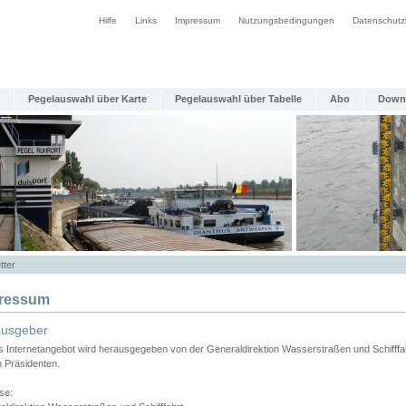
Hilfe
Links
Impressum
Nutzungsbedingungen
Datenschutz
Pegelauswahl über Karte
Pegelauswahl über Tabelle
Abo
Down
tter
ressum
ausgeber
s Internetangebot wird herausgegeben von der Generaldirektion Wasserstraßen und Schifffa
n Präsidenten.
se: