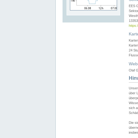
EES 
Sekto
Westh
13353 
https
Kart
Karte
Karte
24 St
Fluss
Web
Olaf G
Hin
Unser
über L
überpr
Wissen
sich a
Schäde
Die si
überne
insbes