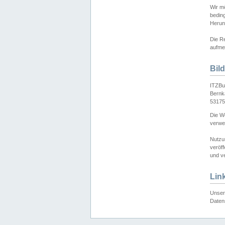
Wir mö
bedin
Herun
Die Re
aufmer
Bil
ITZBu
Bernk
53175
Die We
verwen
Nutzu
veröff
und ve
Lin
Unser 
Daten