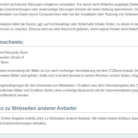
chten technische Störungen möglichst vermeiden. Für durch nicht fehlerfrei angelegte Dateien
gte Unterbrechungen oder anderweitige Störungen können wir keine Haftung übernehmen. Glei
terladen von Daten durch Computerviren oder bei der Installation oder Nutzung von Softwar
daktion bittet die Nutzer, ggf. auf rechtswidrige oder fehlerhafte Inhalte Dritter, zu denen in d
ksam zu machen. Ebenso wird um eine Nachricht gebeten, wenn eigene Inhalte nicht fehlerfrei
dnachweis:
nd Dienstsitz Bonn
asteler Straße 8
 Bonn
iterverwendung der Bilder ist nur nach vorheriger Vereinbarung mit dem ITZBund erlaubt. Die
deten Bilder sind geklärt. Sollte sich trotzdem jemand in seinen Rechten verletzt fühlen, m
ngsbedingungen für den Download von Bilddateien / Grafiken aus dem Internetangebot des I
entlichten Bilder und Grafiken dürfen ohne vorherige Absprache mit der Internetredaktion (pe
röffentlicht werden.
ks zu Webseiten anderer Anbieter
Online-Angebot enthält Links zu Webseiten anderer Anbieter. Wir haben keinen Einfluss darau
schutzbestimmungen einhalten.