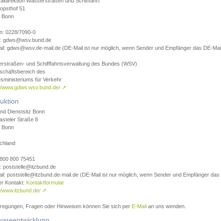
aldirektion Wasserstraßen und Schifffahrt
opsthof 51
 Bonn
on: 0228/7090-0
l: gdws@wsv.bund.de
il: gdws@wsv.de-mail.de (DE-Mail ist nur möglich, wenn Sender und Empfänger das DE-Mail
rstraßen- und Schifffahrtsverwaltung des Bundes (WSV)
schäftsbereich des
sministeriums für Verkehr
://www.gdws.wsv.bund.de/
↗
uktion
nd Dienstsitz Bonn
asteler Straße 8
 Bonn
chland
 0800 800 75451
: poststelle@itzbund.de
il: poststelle@itzbund.de-mail.de (DE-Mail ist nur möglich, wenn Sender und Empfänger das
er Kontakt:
Kontaktformular
//www.itzbund.de/
↗
nregungen, Fragen oder Hinweisen können Sie sich per
E-Mail
an uns wenden.
wareentwicklung