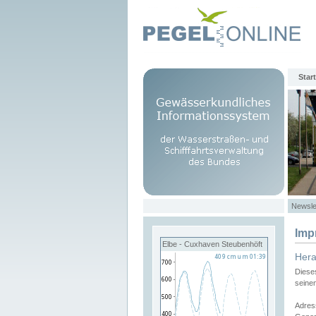
Start
Newsle
Imp
Elbe - Cuxhaven Steubenhöft
Her
Diese
seine
Adres