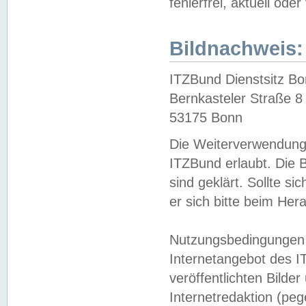
fehlerfrei, aktuell oder
Bildnachweis:
ITZBund Dienstsitz B
Bernkasteler Straße 8
53175 Bonn
Die Weiterverwendung 
ITZBund erlaubt. Die B
sind geklärt. Sollte s
er sich bitte beim He
Nutzungsbedingungen 
Internetangebot des I
veröffentlichten Bilde
Internetredaktion (peg