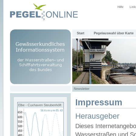
Hilfe
Link
Start
Pegelauswahl über Karte
Newsletter
Impressum
Elbe - Cuxhaven Steubenhöft
Herausgeber
Dieses Internetangebo
Wasserstraßen und Sch