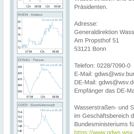
Präsidenten.
RHEIN - Koblenz
Adresse:
Generaldirektion Wass
Am Propsthof 51
53121 Bonn
DONAU - Passau
Telefon: 0228/7090-0
E-Mail: gdws@wsv.bu
DE-Mail: gdws@wsv.de-
Empfänger das DE-Mai
ODER - Eisenhüttenstadt
Wasserstraßen- und S
im Geschäftsbereich 
Bundesministeriums fü
https://www.gdws.wsv