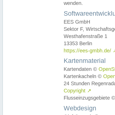
wenden.
Softwareentwickl
EES GmbH
Sektor F, Wirtschafts
Westhafenstraße 1
13353 Berlin
https://ees-gmbh.de/
Kartenmaterial
Kartendaten ©
OpenS
Kartenkacheln ©
Ope
24 Stunden Regenrad
Copyright
↗
Flusseinzugsgebiete 
Webdesign