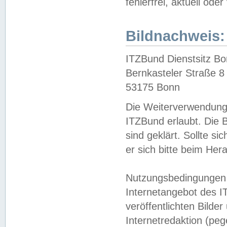
fehlerfrei, aktuell oder
Bildnachweis:
ITZBund Dienstsitz B
Bernkasteler Straße 8
53175 Bonn
Die Weiterverwendung 
ITZBund erlaubt. Die B
sind geklärt. Sollte s
er sich bitte beim He
Nutzungsbedingungen 
Internetangebot des I
veröffentlichten Bilde
Internetredaktion (peg