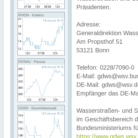
Präsidenten.
RHEIN - Koblenz
Adresse:
Generaldirektion Wass
Am Propsthof 51
53121 Bonn
DONAU - Passau
Telefon: 0228/7090-0
E-Mail: gdws@wsv.bu
DE-Mail: gdws@wsv.de-
Empfänger das DE-Mai
ODER - Eisenhüttenstadt
Wasserstraßen- und S
im Geschäftsbereich 
Bundesministeriums fü
https://www.gdws.wsv