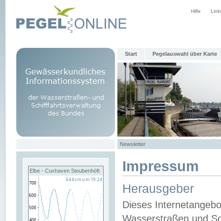
Hilfe
Link
Start
Pegelauswahl über Karte
Newsletter
Impressum
Elbe - Cuxhaven Steubenhöft
Herausgeber
Dieses Internetangebo
Wasserstraßen und Sch