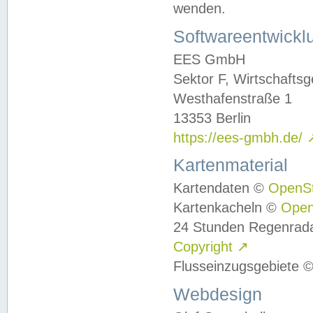
wenden.
Softwareentwickl
EES GmbH
Sektor F, Wirtschafts
Westhafenstraße 1
13353 Berlin
https://ees-gmbh.de/
Kartenmaterial
Kartendaten ©
OpenS
Kartenkacheln ©
Ope
24 Stunden Regenrad
Copyright
↗
Flusseinzugsgebiete 
Webdesign