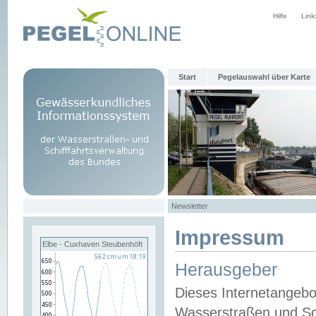
Hilfe
Link
Start
Pegelauswahl über Karte
Newsletter
Impressum
Elbe - Cuxhaven Steubenhöft
Herausgeber
Dieses Internetangebo
Wasserstraßen und Sch