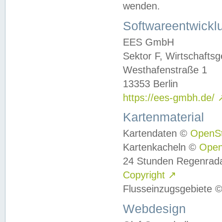
wenden.
Softwareentwickl
EES GmbH
Sektor F, Wirtschafts
Westhafenstraße 1
13353 Berlin
https://ees-gmbh.de/
Kartenmaterial
Kartendaten ©
OpenS
Kartenkacheln ©
Ope
24 Stunden Regenrad
Copyright
↗
Flusseinzugsgebiete 
Webdesign