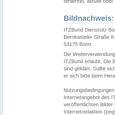
fehlerfrei, aktuell oder
Bildnachweis:
ITZBund Dienstsitz B
Bernkasteler Straße 8
53175 Bonn
Die Weiterverwendung 
ITZBund erlaubt. Die B
sind geklärt. Sollte s
er sich bitte beim He
Nutzungsbedingungen 
Internetangebot des I
veröffentlichten Bilde
Internetredaktion (peg