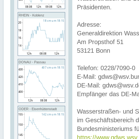
Präsidenten.
RHEIN - Koblenz
Adresse:
Generaldirektion Wass
Am Propsthof 51
53121 Bonn
DONAU - Passau
Telefon: 0228/7090-0
E-Mail: gdws@wsv.bu
DE-Mail: gdws@wsv.de-
Empfänger das DE-Mai
ODER - Eisenhüttenstadt
Wasserstraßen- und S
im Geschäftsbereich 
Bundesministeriums fü
https://www.gdws.wsv