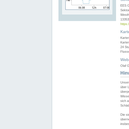
EES 
Sekto
Westh
13353 
https
Kart
Karte
Karte
24 St
Fluss
Web
Olaf G
Hin
Unser
über L
überpr
Wissen
sich a
Schäde
Die si
überne
insbes