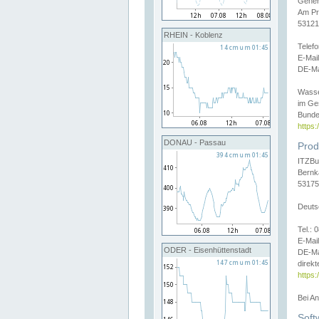
Gener
Am Pr
53121
RHEIN - Koblenz
Telef
E-Mai
DE-Ma
Wasse
im Ge
Bunde
https
DONAU - Passau
Prod
ITZBu
Bernk
53175
Deuts
Tel.:
E-Mail
ODER - Eisenhüttenstadt
DE-Ma
direkt
https:
Bei A
Soft