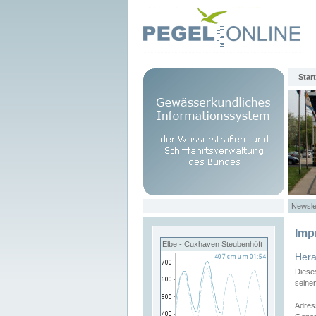
Start
Newsle
Imp
Elbe - Cuxhaven Steubenhöft
Her
Diese
seine
Adres