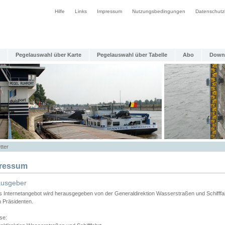
Hilfe
Links
Impressum
Nutzungsbedingungen
Datenschutz
Pegelauswahl über Karte
Pegelauswahl über Tabelle
Abo
Down
tter
ressum
ausgeber
s Internetangebot wird herausgegeben von der Generaldirektion Wasserstraßen und Schifffa
n Präsidenten.
se: