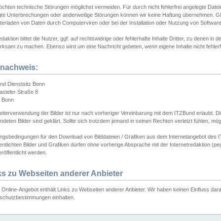
chten technische Störungen möglichst vermeiden. Für durch nicht fehlerfrei angelegte Dateien
gte Unterbrechungen oder anderweitige Störungen können wir keine Haftung übernehmen. Glei
terladen von Daten durch Computerviren oder bei der Installation oder Nutzung von Softwar
daktion bittet die Nutzer, ggf. auf rechtswidrige oder fehlerhafte Inhalte Dritter, zu denen in d
ksam zu machen. Ebenso wird um eine Nachricht gebeten, wenn eigene Inhalte nicht fehlerfrei
dnachweis:
nd Dienstsitz Bonn
asteler Straße 8
 Bonn
iterverwendung der Bilder ist nur nach vorheriger Vereinbarung mit dem ITZBund erlaubt. Die
deten Bilder sind geklärt. Sollte sich trotzdem jemand in seinen Rechten verletzt fühlen, m
ngsbedingungen für den Download von Bilddateien / Grafiken aus dem Internetangebot des I
entlichten Bilder und Grafiken dürfen ohne vorherige Absprache mit der Internetredaktion (pe
röffentlicht werden.
ks zu Webseiten anderer Anbieter
Online-Angebot enthält Links zu Webseiten anderer Anbieter. Wir haben keinen Einfluss darau
schutzbestimmungen einhalten.