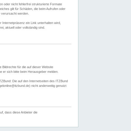
 oder nicht fehlerfrei strukturierte Formate
ches gilt für Schäden, die beim Aufrufen oder
e verursacht werden.
er Internetpräsenz ein Link unterhalten wird,
, aktuell oder vollständig sind.
 Bildrechte für die auf dieser Website
öge er sich bitte beim Herausgeber melden.
TZBund: Die auf den Internetseiten des ITZBund
gelonline@itzbund.de) nicht anderweitig genutzt
f, dass diese Anbieter die