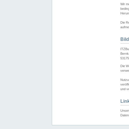
Wir mö
bedin
Herun
Die Re
aufmer
Bil
ITZBu
Bernk
53175
Die We
verwen
Nutzu
veröff
und ve
Lin
Unser 
Daten