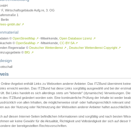
GmbH
r F, Wirtschaftsgebäude Aufg.re, 3. OG
afenstraße 1
Berlin
://ees-gmbh.de/
↗
enmaterial
ndaten ©
OpenStreetMap
↗
-Mitwirkende,
Open Database Lizenz
↗
nkacheln ©
OpenSeaMap
↗
-Mitwirkende,
CC-BY-SA
↗
unden Regenradar ©
Deutscher Wetterdienst
↗
,
Deutscher Wetterdienst Copyright
↗
einzugsgebiete ©
BfG
↗
design
ottschall
weis
 Online-Angebot enthält Links zu Webseiten anderer Anbieter. Das ITZBund übernimmt keine V
inks erreicht werden. Das ITZBund hat diese Links sorgfältig ausgewählt und bei der erstmal
üft. Bei Links handelt es sich allerdings stets um "lebende" (dynamische) Verweisungen. Die
 des ITZBund geändert worden sein. Eine kontinuierliche Prüfung der Inhalte ist weder beab
usdrücklich von allen Inhalten, die möglicherweise straf- oder haftungsrechtlich relevant sin
n aus der Nutzung oder Nichtnutzung der Webseiten anderer Anbieter haftet ausschließlich d
ch auf diesen Internet-Seiten befindlichen Informationen sind sorgfältig und nach besten 
hmen wir keine Gewähr für die Aktualität, Richtigkeit und Vollständigkeit der sich auf diese
ondere der bereitgestellten Rechtsvorschriften.