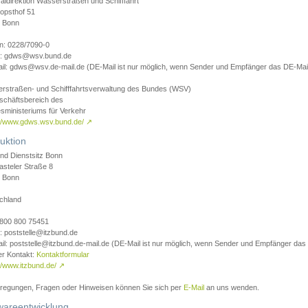
aldirektion Wasserstraßen und Schifffahrt
opsthof 51
 Bonn
on: 0228/7090-0
l: gdws@wsv.bund.de
il: gdws@wsv.de-mail.de (DE-Mail ist nur möglich, wenn Sender und Empfänger das DE-Mail
rstraßen- und Schifffahrtsverwaltung des Bundes (WSV)
schäftsbereich des
sministeriums für Verkehr
://www.gdws.wsv.bund.de/
↗
uktion
nd Dienstsitz Bonn
asteler Straße 8
 Bonn
chland
 0800 800 75451
: poststelle@itzbund.de
il: poststelle@itzbund.de-mail.de (DE-Mail ist nur möglich, wenn Sender und Empfänger das
er Kontakt:
Kontaktformular
//www.itzbund.de/
↗
nregungen, Fragen oder Hinweisen können Sie sich per
E-Mail
an uns wenden.
wareentwicklung