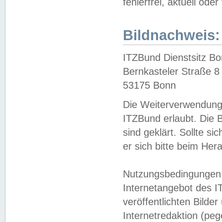
fehlerfrei, aktuell oder
Bildnachweis:
ITZBund Dienstsitz B
Bernkasteler Straße 8
53175 Bonn
Die Weiterverwendung 
ITZBund erlaubt. Die B
sind geklärt. Sollte s
er sich bitte beim He
Nutzungsbedingungen 
Internetangebot des I
veröffentlichten Bilde
Internetredaktion (peg