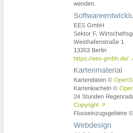
wenden.
Softwareentwickl
EES GmbH
Sektor F, Wirtschafts
Westhafenstraße 1
13353 Berlin
https://ees-gmbh.de/
Kartenmaterial
Kartendaten ©
OpenS
Kartenkacheln ©
Ope
24 Stunden Regenrad
Copyright
↗
Flusseinzugsgebiete 
Webdesign