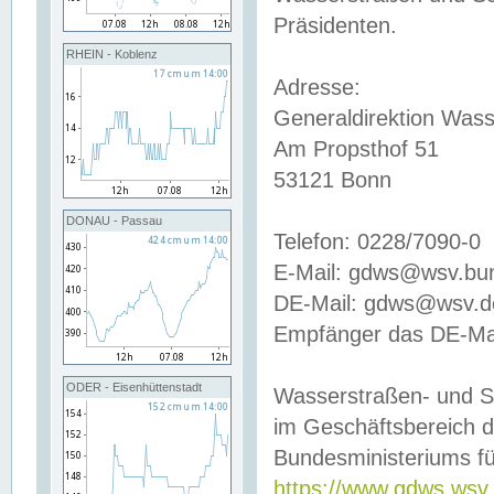
Präsidenten.
RHEIN - Koblenz
Adresse:
Generaldirektion Wass
Am Propsthof 51
53121 Bonn
DONAU - Passau
Telefon: 0228/7090-0
E-Mail: gdws@wsv.bu
DE-Mail: gdws@wsv.de-
Empfänger das DE-Mai
ODER - Eisenhüttenstadt
Wasserstraßen- und S
im Geschäftsbereich 
Bundesministeriums fü
https://www.gdws.wsv