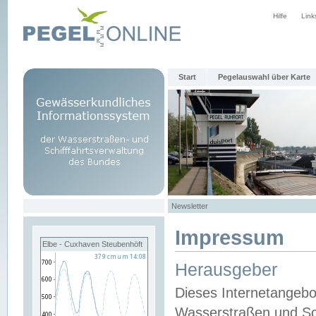
Hilfe
Link
Start
Pegelauswahl über Karte
Newsletter
Impressum
Elbe - Cuxhaven Steubenhöft
Herausgeber
Dieses Internetangebo
Wasserstraßen und Sch