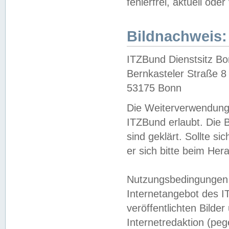
fehlerfrei, aktuell oder
Bildnachweis:
ITZBund Dienstsitz B
Bernkasteler Straße 8
53175 Bonn
Die Weiterverwendung 
ITZBund erlaubt. Die B
sind geklärt. Sollte s
er sich bitte beim He
Nutzungsbedingungen 
Internetangebot des I
veröffentlichten Bilde
Internetredaktion (peg