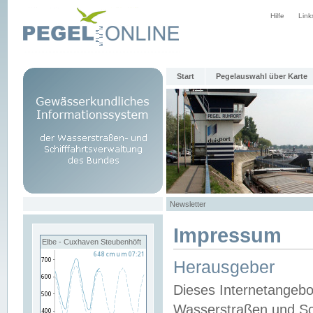
Hilfe
Link
Start
Pegelauswahl über Karte
Newsletter
Impressum
Elbe - Cuxhaven Steubenhöft
Herausgeber
Dieses Internetangebo
Wasserstraßen und Sch