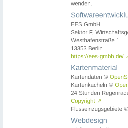
wenden.
Softwareentwickl
EES GmbH
Sektor F, Wirtschafts
Westhafenstraße 1
13353 Berlin
https://ees-gmbh.de/
Kartenmaterial
Kartendaten ©
OpenS
Kartenkacheln ©
Ope
24 Stunden Regenrad
Copyright
↗
Flusseinzugsgebiete 
Webdesign