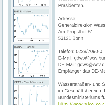
Präsidenten.
RHEIN - Koblenz
Adresse:
Generaldirektion Wass
Am Propsthof 51
53121 Bonn
DONAU - Passau
Telefon: 0228/7090-0
E-Mail: gdws@wsv.bu
DE-Mail: gdws@wsv.de-
Empfänger das DE-Mai
ODER - Eisenhüttenstadt
Wasserstraßen- und S
im Geschäftsbereich 
Bundesministeriums fü
https://www.gdws.wsv