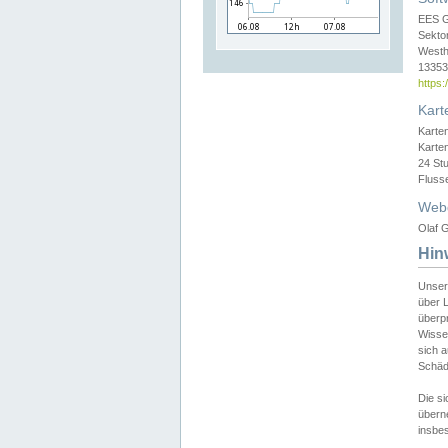
EES 
Sekto
Westh
13353 
https
Kart
Karte
Karte
24 St
Fluss
Web
Olaf G
Hin
Unser
über L
überpr
Wissen
sich a
Schäde
Die si
überne
insbes