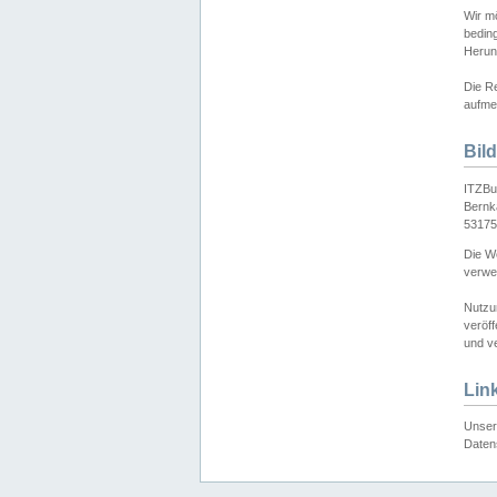
Wir mö
bedin
Herun
Die Re
aufmer
Bil
ITZBu
Bernk
53175
Die We
verwen
Nutzu
veröff
und ve
Lin
Unser 
Daten