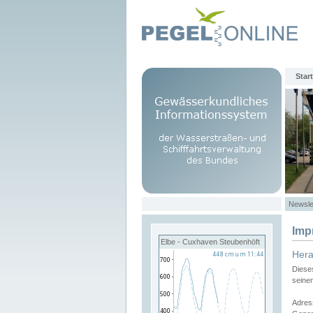
Start
Newsle
Imp
Elbe - Cuxhaven Steubenhöft
Her
Diese
seine
Adres