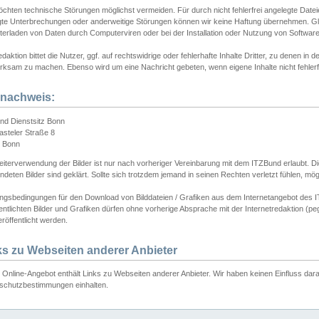
chten technische Störungen möglichst vermeiden. Für durch nicht fehlerfrei angelegte Dateien
gte Unterbrechungen oder anderweitige Störungen können wir keine Haftung übernehmen. Glei
terladen von Daten durch Computerviren oder bei der Installation oder Nutzung von Softwar
daktion bittet die Nutzer, ggf. auf rechtswidrige oder fehlerhafte Inhalte Dritter, zu denen in d
ksam zu machen. Ebenso wird um eine Nachricht gebeten, wenn eigene Inhalte nicht fehlerfrei
dnachweis:
nd Dienstsitz Bonn
asteler Straße 8
 Bonn
iterverwendung der Bilder ist nur nach vorheriger Vereinbarung mit dem ITZBund erlaubt. Die
deten Bilder sind geklärt. Sollte sich trotzdem jemand in seinen Rechten verletzt fühlen, m
ngsbedingungen für den Download von Bilddateien / Grafiken aus dem Internetangebot des I
entlichten Bilder und Grafiken dürfen ohne vorherige Absprache mit der Internetredaktion (pe
röffentlicht werden.
ks zu Webseiten anderer Anbieter
Online-Angebot enthält Links zu Webseiten anderer Anbieter. Wir haben keinen Einfluss darau
schutzbestimmungen einhalten.