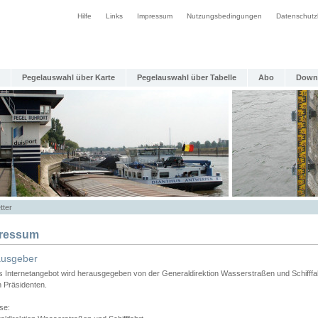
Hilfe
Links
Impressum
Nutzungsbedingungen
Datenschutz
Pegelauswahl über Karte
Pegelauswahl über Tabelle
Abo
Down
tter
ressum
ausgeber
s Internetangebot wird herausgegeben von der Generaldirektion Wasserstraßen und Schifffa
n Präsidenten.
se: