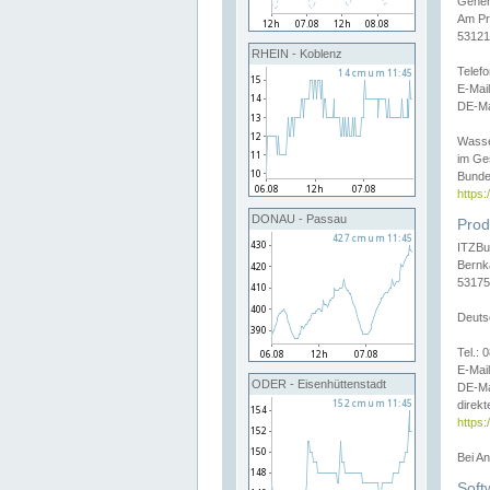
Gener
Am Pr
53121
RHEIN - Koblenz
Telef
E-Mai
DE-Ma
Wasse
im Ge
Bunde
https
DONAU - Passau
Prod
ITZBu
Bernk
53175
Deuts
Tel.:
E-Mail
ODER - Eisenhüttenstadt
DE-Ma
direkt
https:
Bei A
Soft