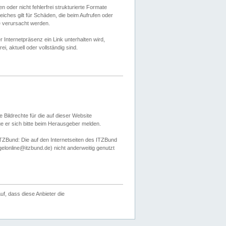
 oder nicht fehlerfrei strukturierte Formate
ches gilt für Schäden, die beim Aufrufen oder
e verursacht werden.
er Internetpräsenz ein Link unterhalten wird,
, aktuell oder vollständig sind.
 Bildrechte für die auf dieser Website
öge er sich bitte beim Herausgeber melden.
TZBund: Die auf den Internetseiten des ITZBund
gelonline@itzbund.de) nicht anderweitig genutzt
f, dass diese Anbieter die