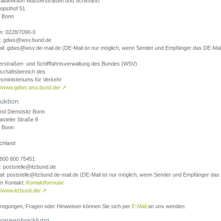
aldirektion Wasserstraßen und Schifffahrt
opsthof 51
 Bonn
on: 0228/7090-0
l: gdws@wsv.bund.de
il: gdws@wsv.de-mail.de (DE-Mail ist nur möglich, wenn Sender und Empfänger das DE-Mail
rstraßen- und Schifffahrtsverwaltung des Bundes (WSV)
schäftsbereich des
sministeriums für Verkehr
://www.gdws.wsv.bund.de/
↗
uktion
nd Dienstsitz Bonn
asteler Straße 8
 Bonn
chland
 0800 800 75451
: poststelle@itzbund.de
il: poststelle@itzbund.de-mail.de (DE-Mail ist nur möglich, wenn Sender und Empfänger das
er Kontakt:
Kontaktformular
//www.itzbund.de/
↗
nregungen, Fragen oder Hinweisen können Sie sich per
E-Mail
an uns wenden.
wareentwicklung