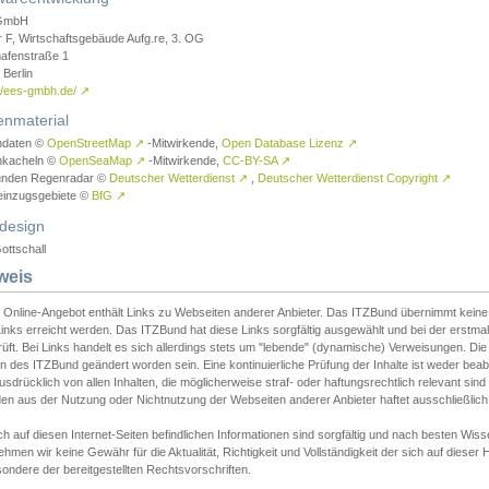
GmbH
r F, Wirtschaftsgebäude Aufg.re, 3. OG
afenstraße 1
Berlin
://ees-gmbh.de/
↗
enmaterial
ndaten ©
OpenStreetMap
↗
-Mitwirkende,
Open Database Lizenz
↗
nkacheln ©
OpenSeaMap
↗
-Mitwirkende,
CC-BY-SA
↗
unden Regenradar ©
Deutscher Wetterdienst
↗
,
Deutscher Wetterdienst Copyright
↗
einzugsgebiete ©
BfG
↗
design
ottschall
weis
 Online-Angebot enthält Links zu Webseiten anderer Anbieter. Das ITZBund übernimmt keine V
inks erreicht werden. Das ITZBund hat diese Links sorgfältig ausgewählt und bei der erstmal
üft. Bei Links handelt es sich allerdings stets um "lebende" (dynamische) Verweisungen. Die
 des ITZBund geändert worden sein. Eine kontinuierliche Prüfung der Inhalte ist weder beab
usdrücklich von allen Inhalten, die möglicherweise straf- oder haftungsrechtlich relevant sin
n aus der Nutzung oder Nichtnutzung der Webseiten anderer Anbieter haftet ausschließlich d
ch auf diesen Internet-Seiten befindlichen Informationen sind sorgfältig und nach besten 
hmen wir keine Gewähr für die Aktualität, Richtigkeit und Vollständigkeit der sich auf diese
ondere der bereitgestellten Rechtsvorschriften.