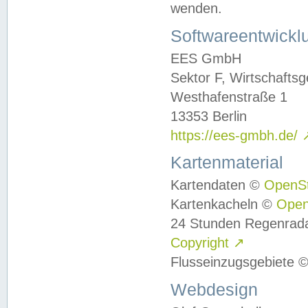
wenden.
Softwareentwickl
EES GmbH
Sektor F, Wirtschafts
Westhafenstraße 1
13353 Berlin
https://ees-gmbh.de/
Kartenmaterial
Kartendaten ©
OpenS
Kartenkacheln ©
Ope
24 Stunden Regenrad
Copyright
↗
Flusseinzugsgebiete 
Webdesign