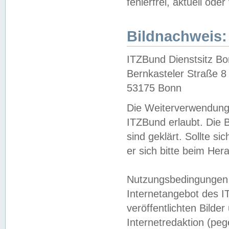
fehlerfrei, aktuell oder
Bildnachweis:
ITZBund Dienstsitz B
Bernkasteler Straße 8
53175 Bonn
Die Weiterverwendung 
ITZBund erlaubt. Die B
sind geklärt. Sollte s
er sich bitte beim He
Nutzungsbedingungen 
Internetangebot des I
veröffentlichten Bilde
Internetredaktion (peg