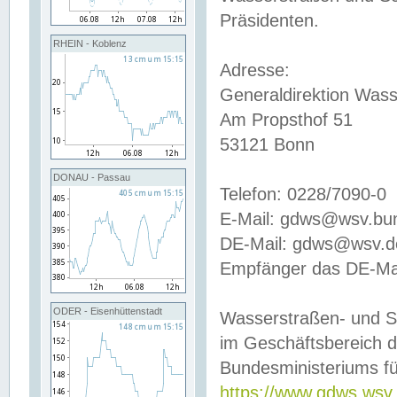
Präsidenten.
RHEIN - Koblenz
Adresse:
Generaldirektion Wass
Am Propsthof 51
53121 Bonn
DONAU - Passau
Telefon: 0228/7090-0
E-Mail: gdws@wsv.bu
DE-Mail: gdws@wsv.de-
Empfänger das DE-Mai
ODER - Eisenhüttenstadt
Wasserstraßen- und S
im Geschäftsbereich 
Bundesministeriums fü
https://www.gdws.wsv