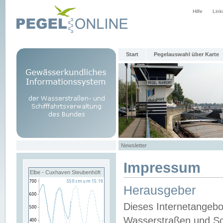
Hilfe
Link
Start
Pegelauswahl über Karte
Newsletter
Impressum
Elbe - Cuxhaven Steubenhöft
Herausgeber
Dieses Internetangebo
Wasserstraßen und Sch