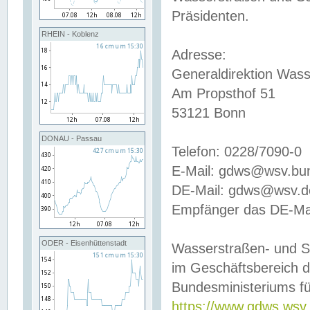
Präsidenten.
RHEIN - Koblenz
Adresse:
Generaldirektion Wass
Am Propsthof 51
53121 Bonn
DONAU - Passau
Telefon: 0228/7090-0
E-Mail: gdws@wsv.bu
DE-Mail: gdws@wsv.de-
Empfänger das DE-Mai
ODER - Eisenhüttenstadt
Wasserstraßen- und S
im Geschäftsbereich 
Bundesministeriums fü
https://www.gdws.wsv