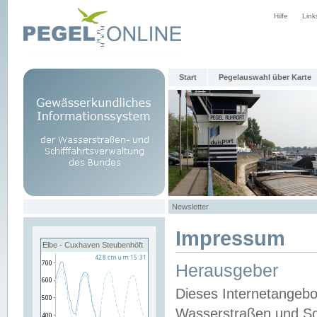
Hilfe
Link
Start
Pegelauswahl über Karte
Newsletter
Impressum
Elbe - Cuxhaven Steubenhöft
Herausgeber
Dieses Internetangebo
Wasserstraßen und Sch