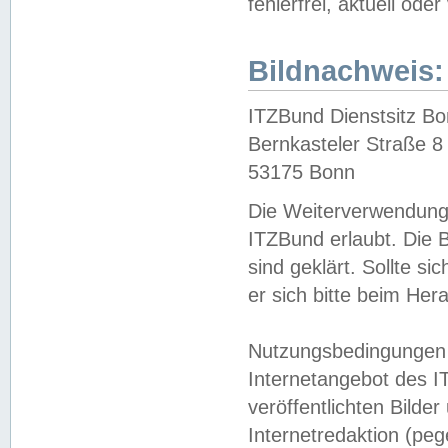
fehlerfrei, aktuell oder
Bildnachweis:
ITZBund Dienstsitz B
Bernkasteler Straße 8
53175 Bonn
Die Weiterverwendung 
ITZBund erlaubt. Die B
sind geklärt. Sollte s
er sich bitte beim He
Nutzungsbedingungen 
Internetangebot des I
veröffentlichten Bilde
Internetredaktion (peg