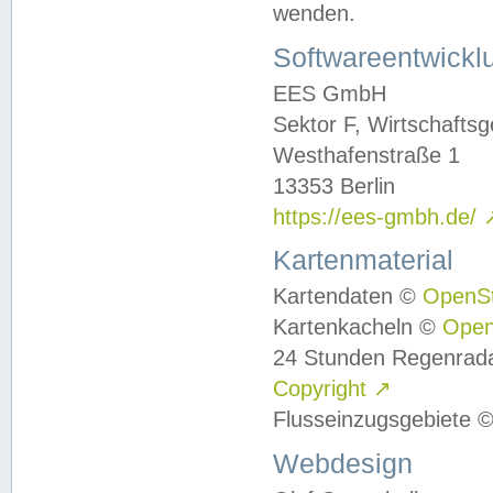
wenden.
Softwareentwickl
EES GmbH
Sektor F, Wirtschafts
Westhafenstraße 1
13353 Berlin
https://ees-gmbh.de/
Kartenmaterial
Kartendaten ©
OpenS
Kartenkacheln ©
Ope
24 Stunden Regenrad
Copyright
↗
Flusseinzugsgebiete 
Webdesign