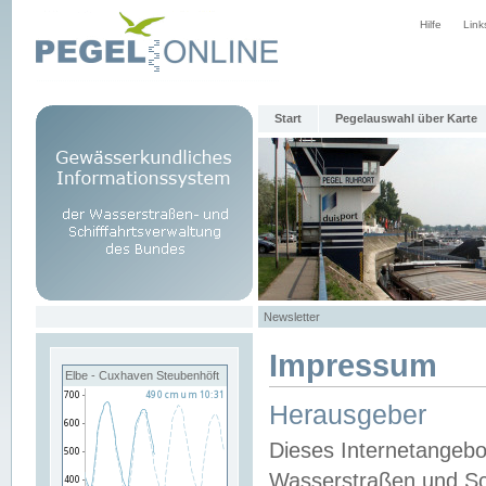
Hilfe
Link
Start
Pegelauswahl über Karte
Newsletter
Impressum
Elbe - Cuxhaven Steubenhöft
Herausgeber
Dieses Internetangebo
Wasserstraßen und Sch