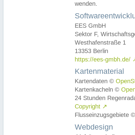
wenden.
Softwareentwickl
EES GmbH
Sektor F, Wirtschafts
Westhafenstraße 1
13353 Berlin
https://ees-gmbh.de/
Kartenmaterial
Kartendaten ©
OpenS
Kartenkacheln ©
Ope
24 Stunden Regenrad
Copyright
↗
Flusseinzugsgebiete 
Webdesign