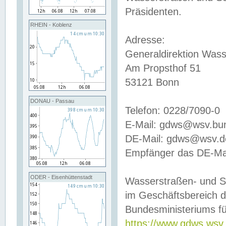
Präsidenten.
RHEIN - Koblenz
Adresse:
Generaldirektion Wass
Am Propsthof 51
53121 Bonn
DONAU - Passau
Telefon: 0228/7090-0
E-Mail: gdws@wsv.bu
DE-Mail: gdws@wsv.de-
Empfänger das DE-Mai
ODER - Eisenhüttenstadt
Wasserstraßen- und S
im Geschäftsbereich 
Bundesministeriums fü
https://www.gdws.wsv