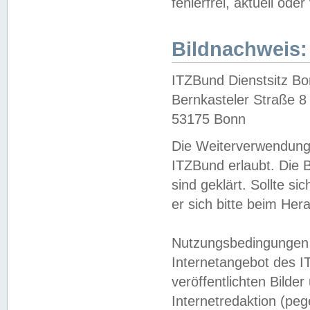
fehlerfrei, aktuell oder
Bildnachweis:
ITZBund Dienstsitz B
Bernkasteler Straße 8
53175 Bonn
Die Weiterverwendung 
ITZBund erlaubt. Die B
sind geklärt. Sollte s
er sich bitte beim He
Nutzungsbedingungen 
Internetangebot des I
veröffentlichten Bilde
Internetredaktion (peg