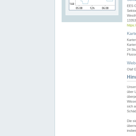
EES 
Sekto
Westh
13353 
https
Kart
Karte
Karte
24 St
Fluss
Web
Olaf G
Hin
Unser
über L
überpr
Wissen
sich a
Schäde
Die si
überne
insbes