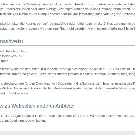
chten technische Störungen möglichst vermeiden. Für durch nicht fehlerfrei angelegte Dateien
gte Unterbrechungen oder anderweitige Störungen können wir keine Haftung übernehmen. Glei
terladen von Daten durch Computerviren oder bei der Installation oder Nutzung von Softwar
daktion bittet die Nutzer, ggf. auf rechtswidrige oder fehlerhafte Inhalte Dritter, zu denen in d
ksam zu machen. Ebenso wird um eine Nachricht gebeten, wenn eigene Inhalte nicht fehlerfrei
dnachweis:
nd Dienstsitz Bonn
asteler Straße 8
 Bonn
iterverwendung der Bilder ist nur nach vorheriger Vereinbarung mit dem ITZBund erlaubt. Die
deten Bilder sind geklärt. Sollte sich trotzdem jemand in seinen Rechten verletzt fühlen, m
ngsbedingungen für den Download von Bilddateien / Grafiken aus dem Internetangebot des I
entlichten Bilder und Grafiken dürfen ohne vorherige Absprache mit der Internetredaktion (pe
röffentlicht werden.
ks zu Webseiten anderer Anbieter
Online-Angebot enthält Links zu Webseiten anderer Anbieter. Wir haben keinen Einfluss darau
schutzbestimmungen einhalten.