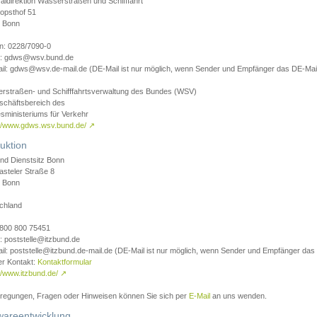
aldirektion Wasserstraßen und Schifffahrt
opsthof 51
 Bonn
on: 0228/7090-0
l: gdws@wsv.bund.de
il: gdws@wsv.de-mail.de (DE-Mail ist nur möglich, wenn Sender und Empfänger das DE-Mail
rstraßen- und Schifffahrtsverwaltung des Bundes (WSV)
schäftsbereich des
sministeriums für Verkehr
://www.gdws.wsv.bund.de/
↗
uktion
nd Dienstsitz Bonn
asteler Straße 8
 Bonn
chland
 0800 800 75451
: poststelle@itzbund.de
il: poststelle@itzbund.de-mail.de (DE-Mail ist nur möglich, wenn Sender und Empfänger das
er Kontakt:
Kontaktformular
//www.itzbund.de/
↗
nregungen, Fragen oder Hinweisen können Sie sich per
E-Mail
an uns wenden.
wareentwicklung