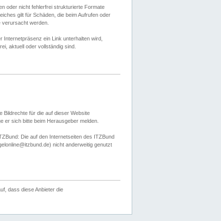
 oder nicht fehlerfrei strukturierte Formate
ches gilt für Schäden, die beim Aufrufen oder
e verursacht werden.
er Internetpräsenz ein Link unterhalten wird,
, aktuell oder vollständig sind.
 Bildrechte für die auf dieser Website
öge er sich bitte beim Herausgeber melden.
TZBund: Die auf den Internetseiten des ITZBund
gelonline@itzbund.de) nicht anderweitig genutzt
f, dass diese Anbieter die