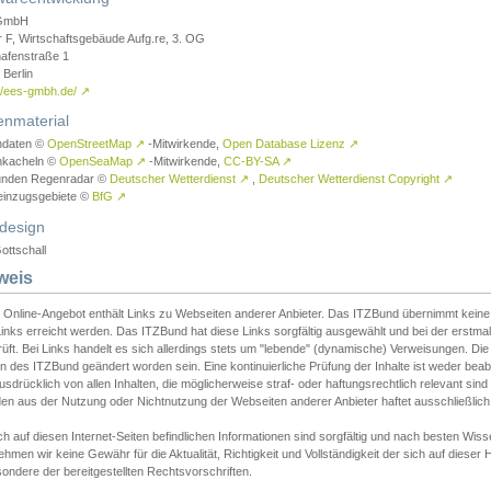
GmbH
r F, Wirtschaftsgebäude Aufg.re, 3. OG
afenstraße 1
Berlin
://ees-gmbh.de/
↗
enmaterial
ndaten ©
OpenStreetMap
↗
-Mitwirkende,
Open Database Lizenz
↗
nkacheln ©
OpenSeaMap
↗
-Mitwirkende,
CC-BY-SA
↗
unden Regenradar ©
Deutscher Wetterdienst
↗
,
Deutscher Wetterdienst Copyright
↗
einzugsgebiete ©
BfG
↗
design
ottschall
weis
 Online-Angebot enthält Links zu Webseiten anderer Anbieter. Das ITZBund übernimmt keine V
inks erreicht werden. Das ITZBund hat diese Links sorgfältig ausgewählt und bei der erstmal
üft. Bei Links handelt es sich allerdings stets um "lebende" (dynamische) Verweisungen. Die
 des ITZBund geändert worden sein. Eine kontinuierliche Prüfung der Inhalte ist weder beab
usdrücklich von allen Inhalten, die möglicherweise straf- oder haftungsrechtlich relevant sin
n aus der Nutzung oder Nichtnutzung der Webseiten anderer Anbieter haftet ausschließlich d
ch auf diesen Internet-Seiten befindlichen Informationen sind sorgfältig und nach besten 
hmen wir keine Gewähr für die Aktualität, Richtigkeit und Vollständigkeit der sich auf diese
ondere der bereitgestellten Rechtsvorschriften.