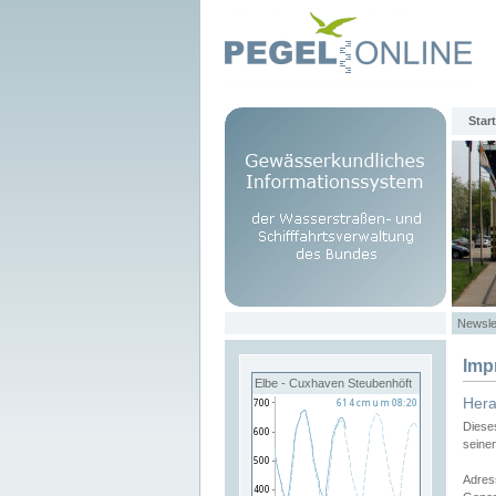
Start
Newsle
Imp
Elbe - Cuxhaven Steubenhöft
Her
Diese
seine
Adres