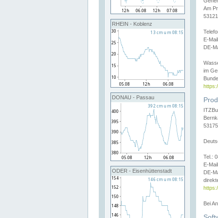
Gener
Am Pr
53121
RHEIN - Koblenz
Telef
E-Mai
DE-Ma
Wasse
im Ge
Bunde
https
DONAU - Passau
Prod
ITZBu
Bernk
53175
Deuts
Tel.:
E-Mail
ODER - Eisenhüttenstadt
DE-Ma
direkt
https:
Bei A
Soft