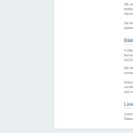
Wir mö
bedin
Herun
Die Re
aufmer
Bil
ITZBu
Bernk
53175
Die We
verwen
Nutzu
veröff
und ve
Lin
Unser 
Daten