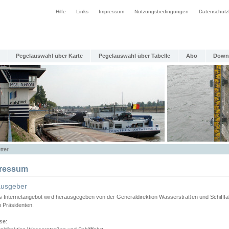
Hilfe
Links
Impressum
Nutzungsbedingungen
Datenschutz
Pegelauswahl über Karte
Pegelauswahl über Tabelle
Abo
Down
tter
ressum
ausgeber
s Internetangebot wird herausgegeben von der Generaldirektion Wasserstraßen und Schifffa
n Präsidenten.
se: