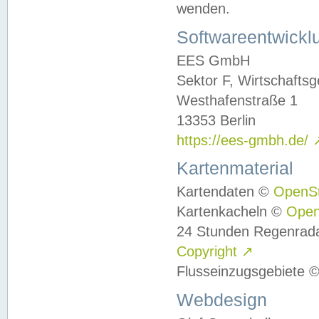
wenden.
Softwareentwickl
EES GmbH
Sektor F, Wirtschafts
Westhafenstraße 1
13353 Berlin
https://ees-gmbh.de/
Kartenmaterial
Kartendaten ©
OpenS
Kartenkacheln ©
Ope
24 Stunden Regenrad
Copyright
↗
Flusseinzugsgebiete 
Webdesign