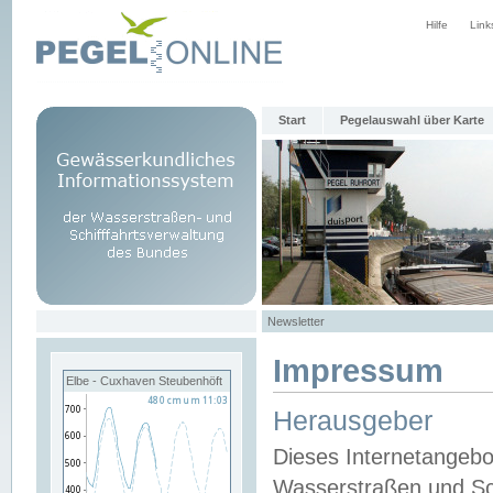
Hilfe
Link
Start
Pegelauswahl über Karte
Newsletter
Impressum
Elbe - Cuxhaven Steubenhöft
Herausgeber
Dieses Internetangebo
Wasserstraßen und Sch