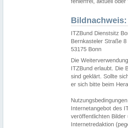
fehlerfrei, aktuell oder
Bildnachweis:
ITZBund Dienstsitz B
Bernkasteler Straße 8
53175 Bonn
Die Weiterverwendung 
ITZBund erlaubt. Die B
sind geklärt. Sollte s
er sich bitte beim He
Nutzungsbedingungen 
Internetangebot des I
veröffentlichten Bilde
Internetredaktion (peg