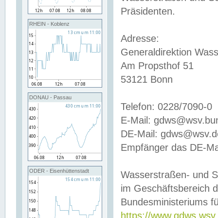
Präsidenten.
RHEIN - Koblenz
Adresse:
Generaldirektion Wass
Am Propsthof 51
53121 Bonn
DONAU - Passau
Telefon: 0228/7090-0
E-Mail: gdws@wsv.bu
DE-Mail: gdws@wsv.de-
Empfänger das DE-Mai
ODER - Eisenhüttenstadt
Wasserstraßen- und S
im Geschäftsbereich 
Bundesministeriums fü
https://www.gdws.wsv