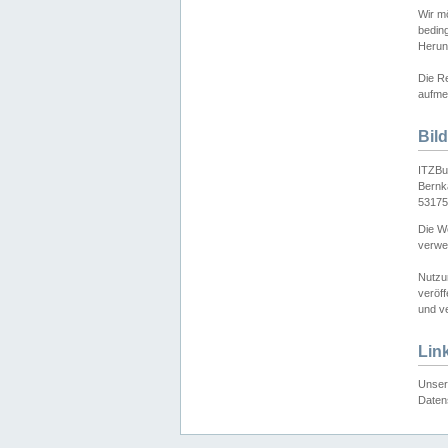
Wir mö
bedin
Herun
Die Re
aufmer
Bil
ITZBu
Bernk
53175
Die We
verwen
Nutzu
veröff
und ve
Lin
Unser 
Daten