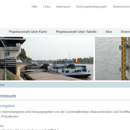
Hilfe
Links
Impressum
Nutzungsbedingungen
Datenschutz
Pegelauswahl über Karte
Pegelauswahl über Tabelle
Abo
Down
tter
ressum
ausgeber
s Internetangebot wird herausgegeben von der Generaldirektion Wasserstraßen und Schifffa
n Präsidenten.
se: