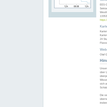
EES 
Sekto
Westh
13353 
https
Kart
Karte
Karte
24 St
Fluss
Web
Olaf G
Hin
Unser
über L
überpr
Wissen
sich a
Schäde
Die si
überne
insbes