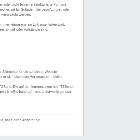
 oder nicht fehlerfrei strukturierte Formate
ches gilt für Schäden, die beim Aufrufen oder
e verursacht werden.
er Internetpräsenz ein Link unterhalten wird,
, aktuell oder vollständig sind.
 Bildrechte für die auf dieser Website
öge er sich bitte beim Herausgeber melden.
TZBund: Die auf den Internetseiten des ITZBund
gelonline@itzbund.de) nicht anderweitig genutzt
f, dass diese Anbieter die