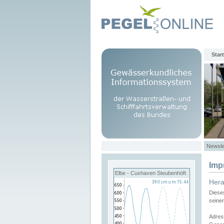
Start
Newsle
Imp
Elbe - Cuxhaven Steubenhöft
Her
Diese
seine
Adres