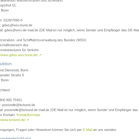
aldirektion Wasserstraßen und Schifffahrt
opsthof 51
 Bonn
on: 0228/7090-0
l: gdws@wsv.bund.de
il: gdws@wsv.de-mail.de (DE-Mail ist nur möglich, wenn Sender und Empfänger das DE-Mail
rstraßen- und Schifffahrtsverwaltung des Bundes (WSV)
schäftsbereich des
sministeriums für Verkehr
://www.gdws.wsv.bund.de/
↗
uktion
nd Dienstsitz Bonn
asteler Straße 8
 Bonn
chland
 0800 800 75451
: poststelle@itzbund.de
il: poststelle@itzbund.de-mail.de (DE-Mail ist nur möglich, wenn Sender und Empfänger das
er Kontakt:
Kontaktformular
//www.itzbund.de/
↗
nregungen, Fragen oder Hinweisen können Sie sich per
E-Mail
an uns wenden.
wareentwicklung