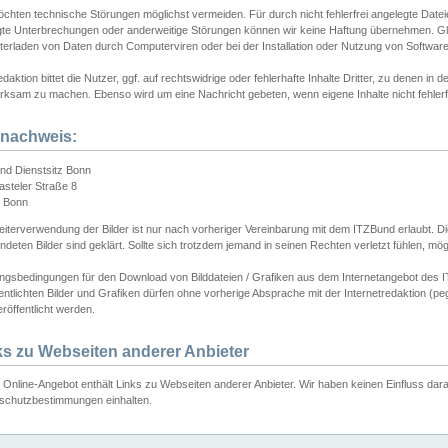
chten technische Störungen möglichst vermeiden. Für durch nicht fehlerfrei angelegte Dateien
gte Unterbrechungen oder anderweitige Störungen können wir keine Haftung übernehmen. Glei
terladen von Daten durch Computerviren oder bei der Installation oder Nutzung von Softwar
daktion bittet die Nutzer, ggf. auf rechtswidrige oder fehlerhafte Inhalte Dritter, zu denen in d
ksam zu machen. Ebenso wird um eine Nachricht gebeten, wenn eigene Inhalte nicht fehlerfrei
dnachweis:
nd Dienstsitz Bonn
asteler Straße 8
 Bonn
iterverwendung der Bilder ist nur nach vorheriger Vereinbarung mit dem ITZBund erlaubt. Die
deten Bilder sind geklärt. Sollte sich trotzdem jemand in seinen Rechten verletzt fühlen, m
ngsbedingungen für den Download von Bilddateien / Grafiken aus dem Internetangebot des I
entlichten Bilder und Grafiken dürfen ohne vorherige Absprache mit der Internetredaktion (pe
röffentlicht werden.
ks zu Webseiten anderer Anbieter
Online-Angebot enthält Links zu Webseiten anderer Anbieter. Wir haben keinen Einfluss darau
schutzbestimmungen einhalten.