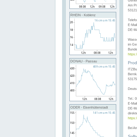
Gener
Am Pr
53121
RHEIN - Koblenz
Telef
E-Mai
DE-Ma
Wasse
im Ge
Bunde
https
DONAU - Passau
Prod
ITZBu
Bernk
53175
Deuts
Tel.:
E-Mail
ODER - Eisenhüttenstadt
DE-Ma
direkt
https:
Bei A
Soft