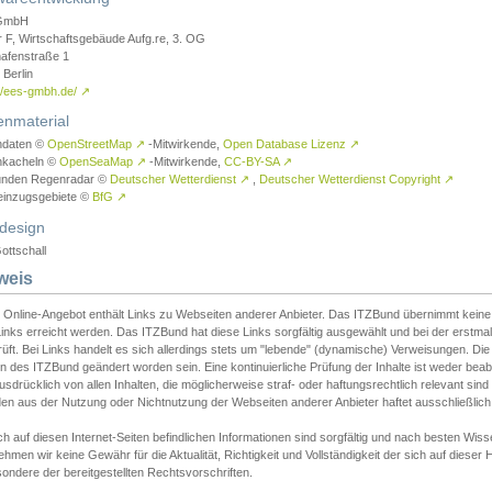
GmbH
r F, Wirtschaftsgebäude Aufg.re, 3. OG
afenstraße 1
Berlin
://ees-gmbh.de/
↗
enmaterial
ndaten ©
OpenStreetMap
↗
-Mitwirkende,
Open Database Lizenz
↗
nkacheln ©
OpenSeaMap
↗
-Mitwirkende,
CC-BY-SA
↗
unden Regenradar ©
Deutscher Wetterdienst
↗
,
Deutscher Wetterdienst Copyright
↗
einzugsgebiete ©
BfG
↗
design
ottschall
weis
 Online-Angebot enthält Links zu Webseiten anderer Anbieter. Das ITZBund übernimmt keine V
inks erreicht werden. Das ITZBund hat diese Links sorgfältig ausgewählt und bei der erstmal
üft. Bei Links handelt es sich allerdings stets um "lebende" (dynamische) Verweisungen. Die
 des ITZBund geändert worden sein. Eine kontinuierliche Prüfung der Inhalte ist weder beab
usdrücklich von allen Inhalten, die möglicherweise straf- oder haftungsrechtlich relevant sin
n aus der Nutzung oder Nichtnutzung der Webseiten anderer Anbieter haftet ausschließlich d
ch auf diesen Internet-Seiten befindlichen Informationen sind sorgfältig und nach besten 
hmen wir keine Gewähr für die Aktualität, Richtigkeit und Vollständigkeit der sich auf diese
ondere der bereitgestellten Rechtsvorschriften.