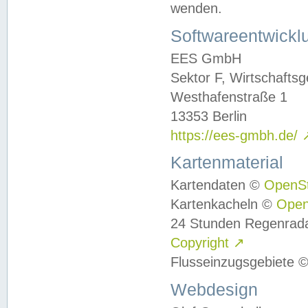
wenden.
Softwareentwickl
EES GmbH
Sektor F, Wirtschafts
Westhafenstraße 1
13353 Berlin
https://ees-gmbh.de/
Kartenmaterial
Kartendaten ©
OpenS
Kartenkacheln ©
Ope
24 Stunden Regenrad
Copyright
↗
Flusseinzugsgebiete 
Webdesign