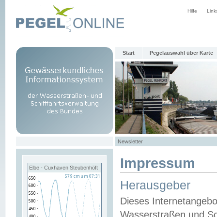
Hilfe
Link
Start
Pegelauswahl über Karte
Newsletter
Impressum
Elbe - Cuxhaven Steubenhöft
Herausgeber
Dieses Internetangebo
Wasserstraßen und Sch