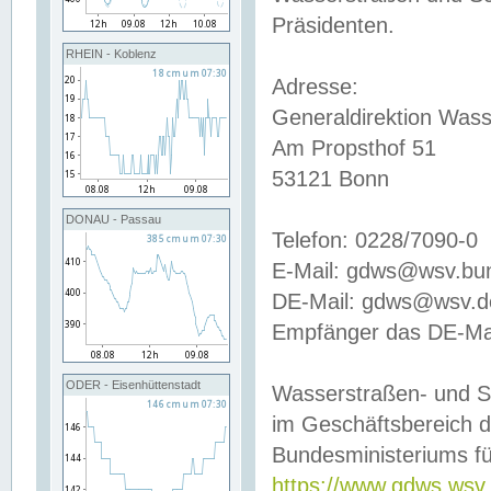
Präsidenten.
RHEIN - Koblenz
Adresse:
Generaldirektion Wass
Am Propsthof 51
53121 Bonn
DONAU - Passau
Telefon: 0228/7090-0
E-Mail: gdws@wsv.bu
DE-Mail: gdws@wsv.de-
Empfänger das DE-Mai
ODER - Eisenhüttenstadt
Wasserstraßen- und S
im Geschäftsbereich 
Bundesministeriums fü
https://www.gdws.wsv