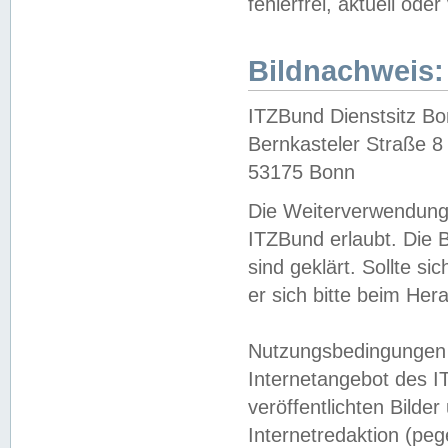
fehlerfrei, aktuell oder
Bildnachweis:
ITZBund Dienstsitz B
Bernkasteler Straße 8
53175 Bonn
Die Weiterverwendung 
ITZBund erlaubt. Die B
sind geklärt. Sollte s
er sich bitte beim He
Nutzungsbedingungen 
Internetangebot des I
veröffentlichten Bilde
Internetredaktion (peg