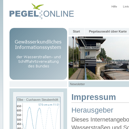
Hilfe
Link
Start
Pegelauswahl über Karte
Newsletter
Impressum
Elbe - Cuxhaven Steubenhöft
Herausgeber
Dieses Internetangebo
Wasserstraßen und Sch