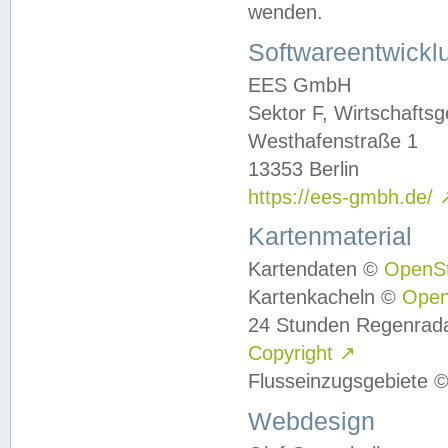
wenden.
Softwareentwickl
EES GmbH
Sektor F, Wirtschafts
Westhafenstraße 1
13353 Berlin
https://ees-gmbh.de/
Kartenmaterial
Kartendaten ©
OpenS
Kartenkacheln ©
Ope
24 Stunden Regenrad
Copyright
↗
Flusseinzugsgebiete 
Webdesign