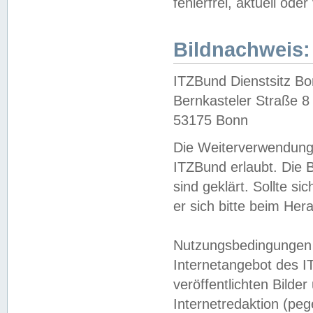
fehlerfrei, aktuell oder
Bildnachweis:
ITZBund Dienstsitz B
Bernkasteler Straße 8
53175 Bonn
Die Weiterverwendung 
ITZBund erlaubt. Die B
sind geklärt. Sollte s
er sich bitte beim He
Nutzungsbedingungen 
Internetangebot des I
veröffentlichten Bilde
Internetredaktion (peg