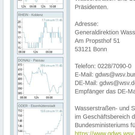
Präsidenten.
RHEIN - Koblenz
Adresse:
Generaldirektion Wass
Am Propsthof 51
53121 Bonn
DONAU - Passau
Telefon: 0228/7090-0
E-Mail: gdws@wsv.bu
DE-Mail: gdws@wsv.de-
Empfänger das DE-Mai
ODER - Eisenhüttenstadt
Wasserstraßen- und S
im Geschäftsbereich 
Bundesministeriums fü
https://www.gdws.wsv