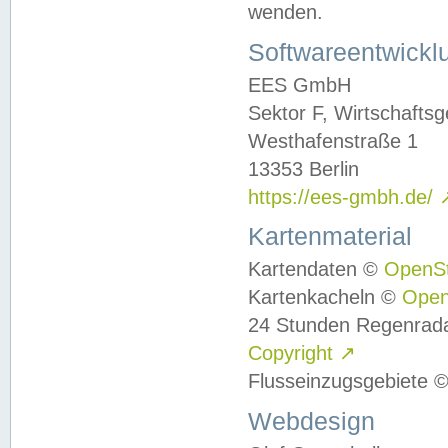
wenden.
Softwareentwickl
EES GmbH
Sektor F, Wirtschafts
Westhafenstraße 1
13353 Berlin
https://ees-gmbh.de/
Kartenmaterial
Kartendaten ©
OpenS
Kartenkacheln ©
Ope
24 Stunden Regenrad
Copyright
↗
Flusseinzugsgebiete 
Webdesign