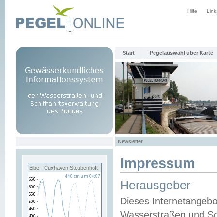
Hilfe
Link
Start
Pegelauswahl über Karte
Newsletter
Impressum
Elbe - Cuxhaven Steubenhöft
Herausgeber
Dieses Internetangebo
Wasserstraßen und Sch