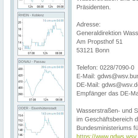
Präsidenten.
RHEIN - Koblenz
Adresse:
Generaldirektion Wass
Am Propsthof 51
53121 Bonn
DONAU - Passau
Telefon: 0228/7090-0
E-Mail: gdws@wsv.bu
DE-Mail: gdws@wsv.de-
Empfänger das DE-Mai
ODER - Eisenhüttenstadt
Wasserstraßen- und S
im Geschäftsbereich 
Bundesministeriums fü
https://www.gdws.wsv