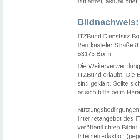
fehlerfrei, aktuell oder
Bildnachweis:
ITZBund Dienstsitz B
Bernkasteler Straße 8
53175 Bonn
Die Weiterverwendung 
ITZBund erlaubt. Die B
sind geklärt. Sollte s
er sich bitte beim He
Nutzungsbedingungen 
Internetangebot des I
veröffentlichten Bilde
Internetredaktion (peg