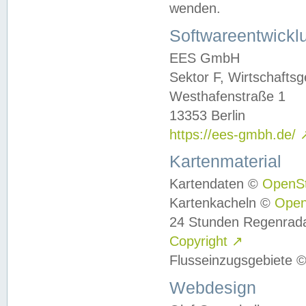
wenden.
Softwareentwickl
EES GmbH
Sektor F, Wirtschafts
Westhafenstraße 1
13353 Berlin
https://ees-gmbh.de/
Kartenmaterial
Kartendaten ©
OpenS
Kartenkacheln ©
Ope
24 Stunden Regenrad
Copyright
↗
Flusseinzugsgebiete 
Webdesign