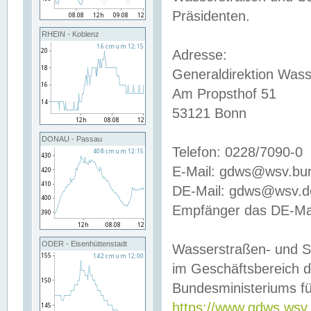
Präsidenten.
RHEIN - Koblenz
Adresse:
Generaldirektion Wass
Am Propsthof 51
53121 Bonn
DONAU - Passau
Telefon: 0228/7090-0
E-Mail: gdws@wsv.bu
DE-Mail: gdws@wsv.de-
Empfänger das DE-Mai
ODER - Eisenhüttenstadt
Wasserstraßen- und S
im Geschäftsbereich 
Bundesministeriums fü
https://www.gdws.wsv