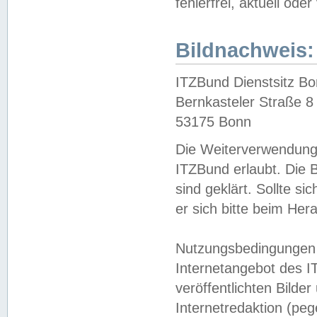
fehlerfrei, aktuell oder
Bildnachweis:
ITZBund Dienstsitz B
Bernkasteler Straße 8
53175 Bonn
Die Weiterverwendung 
ITZBund erlaubt. Die B
sind geklärt. Sollte s
er sich bitte beim He
Nutzungsbedingungen 
Internetangebot des I
veröffentlichten Bilde
Internetredaktion (peg