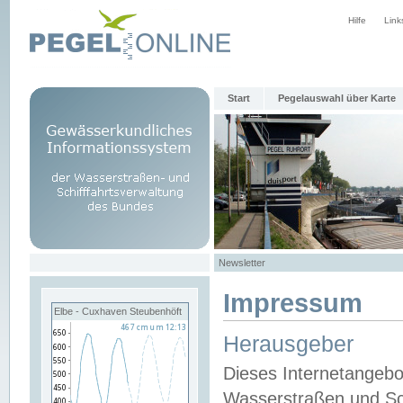
Hilfe
Link
Start
Pegelauswahl über Karte
Newsletter
Impressum
Elbe - Cuxhaven Steubenhöft
Herausgeber
Dieses Internetangebo
Wasserstraßen und Sch