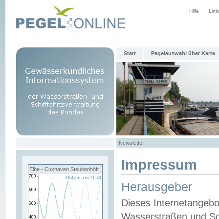
Hilfe
Link
Start
Pegelauswahl über Karte
Newsletter
Impressum
Elbe - Cuxhaven Steubenhöft
Herausgeber
Dieses Internetangebo
Wasserstraßen und Sch