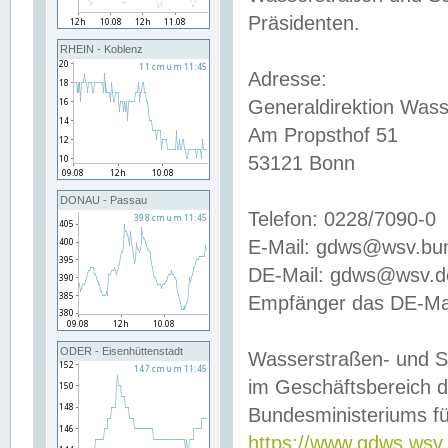
Präsidenten.
RHEIN - Koblenz
Adresse:
Generaldirektion Wass
Am Propsthof 51
53121 Bonn
DONAU - Passau
Telefon: 0228/7090-0
E-Mail: gdws@wsv.bu
DE-Mail: gdws@wsv.de-
Empfänger das DE-Mai
ODER - Eisenhüttenstadt
Wasserstraßen- und S
im Geschäftsbereich 
Bundesministeriums fü
https://www.gdws.wsv