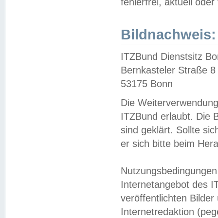
fehlerfrei, aktuell oder
Bildnachweis:
ITZBund Dienstsitz B
Bernkasteler Straße 8
53175 Bonn
Die Weiterverwendung 
ITZBund erlaubt. Die B
sind geklärt. Sollte s
er sich bitte beim He
Nutzungsbedingungen 
Internetangebot des I
veröffentlichten Bilde
Internetredaktion (peg