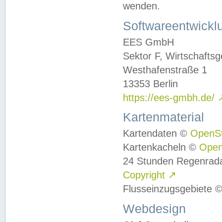
wenden.
Softwareentwickl
EES GmbH
Sektor F, Wirtschafts
Westhafenstraße 1
13353 Berlin
https://ees-gmbh.de/
Kartenmaterial
Kartendaten ©
OpenS
Kartenkacheln ©
Ope
24 Stunden Regenrad
Copyright
↗
Flusseinzugsgebiete 
Webdesign