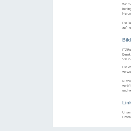
Wir mö
bedin
Herun
Die Re
aufmer
Bil
ITZBu
Bernk
53175
Die We
verwen
Nutzu
veröff
und ve
Lin
Unser 
Daten