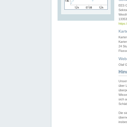
EES 
Sekto
Westh
13353 
https
Kart
Karte
Karte
24 St
Fluss
Web
Olaf G
Hin
Unser
über L
überpr
Wissen
sich a
Schäde
Die si
überne
insbes