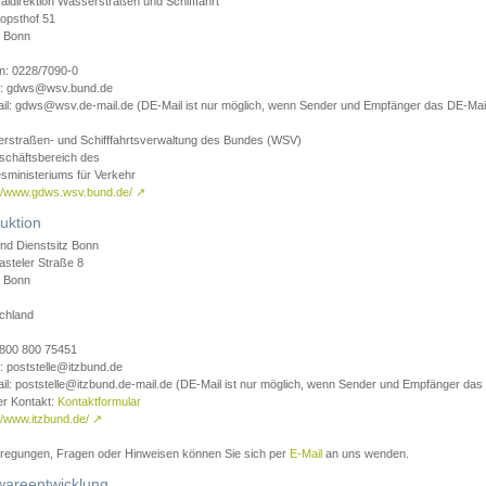
aldirektion Wasserstraßen und Schifffahrt
opsthof 51
 Bonn
on: 0228/7090-0
l: gdws@wsv.bund.de
il: gdws@wsv.de-mail.de (DE-Mail ist nur möglich, wenn Sender und Empfänger das DE-Mail
rstraßen- und Schifffahrtsverwaltung des Bundes (WSV)
schäftsbereich des
sministeriums für Verkehr
://www.gdws.wsv.bund.de/
↗
uktion
nd Dienstsitz Bonn
asteler Straße 8
 Bonn
chland
 0800 800 75451
: poststelle@itzbund.de
il: poststelle@itzbund.de-mail.de (DE-Mail ist nur möglich, wenn Sender und Empfänger das
er Kontakt:
Kontaktformular
//www.itzbund.de/
↗
nregungen, Fragen oder Hinweisen können Sie sich per
E-Mail
an uns wenden.
wareentwicklung