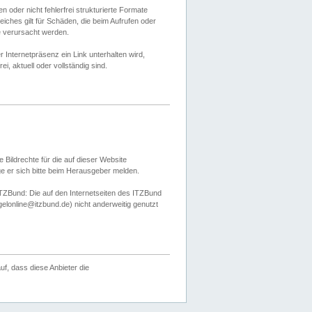
 oder nicht fehlerfrei strukturierte Formate
ches gilt für Schäden, die beim Aufrufen oder
e verursacht werden.
er Internetpräsenz ein Link unterhalten wird,
, aktuell oder vollständig sind.
 Bildrechte für die auf dieser Website
öge er sich bitte beim Herausgeber melden.
TZBund: Die auf den Internetseiten des ITZBund
gelonline@itzbund.de) nicht anderweitig genutzt
f, dass diese Anbieter die