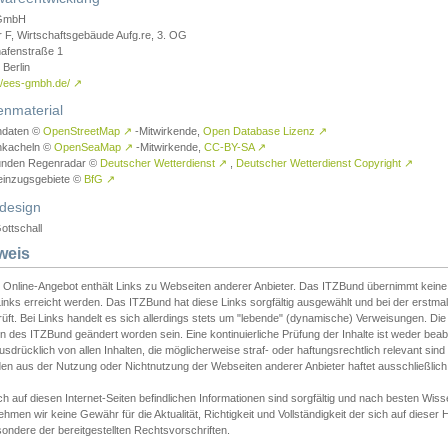
GmbH
r F, Wirtschaftsgebäude Aufg.re, 3. OG
afenstraße 1
Berlin
://ees-gmbh.de/
↗
enmaterial
ndaten ©
OpenStreetMap
↗
-Mitwirkende,
Open Database Lizenz
↗
nkacheln ©
OpenSeaMap
↗
-Mitwirkende,
CC-BY-SA
↗
unden Regenradar ©
Deutscher Wetterdienst
↗
,
Deutscher Wetterdienst Copyright
↗
einzugsgebiete ©
BfG
↗
design
ottschall
weis
 Online-Angebot enthält Links zu Webseiten anderer Anbieter. Das ITZBund übernimmt keine V
inks erreicht werden. Das ITZBund hat diese Links sorgfältig ausgewählt und bei der erstmal
üft. Bei Links handelt es sich allerdings stets um "lebende" (dynamische) Verweisungen. Die
 des ITZBund geändert worden sein. Eine kontinuierliche Prüfung der Inhalte ist weder beab
usdrücklich von allen Inhalten, die möglicherweise straf- oder haftungsrechtlich relevant sin
n aus der Nutzung oder Nichtnutzung der Webseiten anderer Anbieter haftet ausschließlich d
ch auf diesen Internet-Seiten befindlichen Informationen sind sorgfältig und nach besten 
hmen wir keine Gewähr für die Aktualität, Richtigkeit und Vollständigkeit der sich auf diese
ondere der bereitgestellten Rechtsvorschriften.