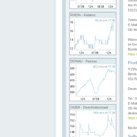
Gener
Am Pr
53121
RHEIN - Koblenz
Telef
E-Mai
DE-Ma
Wasse
im Ge
Bunde
https
DONAU - Passau
Prod
ITZBu
Bernk
53175
Deuts
Tel.:
E-Mail
ODER - Eisenhüttenstadt
DE-Ma
direkt
https:
Bei A
Soft