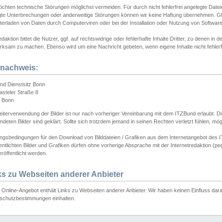
chten technische Störungen möglichst vermeiden. Für durch nicht fehlerfrei angelegte Dateien
gte Unterbrechungen oder anderweitige Störungen können wir keine Haftung übernehmen. Glei
terladen von Daten durch Computerviren oder bei der Installation oder Nutzung von Softwar
daktion bittet die Nutzer, ggf. auf rechtswidrige oder fehlerhafte Inhalte Dritter, zu denen in d
ksam zu machen. Ebenso wird um eine Nachricht gebeten, wenn eigene Inhalte nicht fehlerfrei
dnachweis:
nd Dienstsitz Bonn
asteler Straße 8
 Bonn
iterverwendung der Bilder ist nur nach vorheriger Vereinbarung mit dem ITZBund erlaubt. Die
deten Bilder sind geklärt. Sollte sich trotzdem jemand in seinen Rechten verletzt fühlen, m
ngsbedingungen für den Download von Bilddateien / Grafiken aus dem Internetangebot des I
entlichten Bilder und Grafiken dürfen ohne vorherige Absprache mit der Internetredaktion (pe
röffentlicht werden.
ks zu Webseiten anderer Anbieter
Online-Angebot enthält Links zu Webseiten anderer Anbieter. Wir haben keinen Einfluss darau
schutzbestimmungen einhalten.