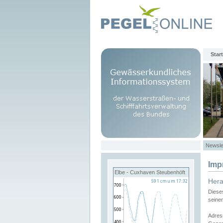
Start
Newsle
Imp
Elbe - Cuxhaven Steubenhöft
Her
Diese
seine
Adres