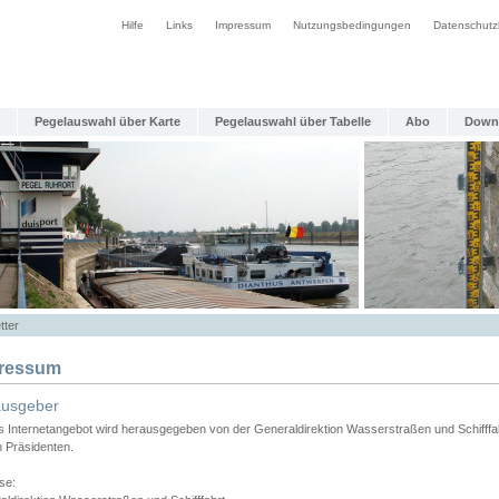
Hilfe
Links
Impressum
Nutzungsbedingungen
Datenschutz
Pegelauswahl über Karte
Pegelauswahl über Tabelle
Abo
Down
tter
ressum
ausgeber
s Internetangebot wird herausgegeben von der Generaldirektion Wasserstraßen und Schifffa
n Präsidenten.
se: