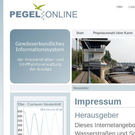
Hilfe
Link
Start
Pegelauswahl über Karte
Newsletter
Impressum
Elbe - Cuxhaven Steubenhöft
Herausgeber
Dieses Internetangebo
Wasserstraßen und Sch