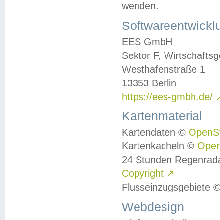
wenden.
Softwareentwickl
EES GmbH
Sektor F, Wirtschafts
Westhafenstraße 1
13353 Berlin
https://ees-gmbh.de/
Kartenmaterial
Kartendaten ©
OpenS
Kartenkacheln ©
Ope
24 Stunden Regenrad
Copyright
↗
Flusseinzugsgebiete 
Webdesign