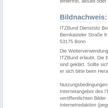
fehlerfrei, aktuell oder
Bildnachweis:
ITZBund Dienstsitz B
Bernkasteler Straße 8
53175 Bonn
Die Weiterverwendung 
ITZBund erlaubt. Die B
sind geklärt. Sollte s
er sich bitte beim He
Nutzungsbedingungen 
Internetangebot des I
veröffentlichten Bilde
Internetredaktion (peg