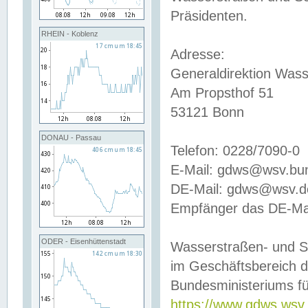
Präsidenten.
RHEIN - Koblenz
Adresse:
Generaldirektion Wass
Am Propsthof 51
53121 Bonn
DONAU - Passau
Telefon: 0228/7090-0
E-Mail: gdws@wsv.bu
DE-Mail: gdws@wsv.de-
Empfänger das DE-Mai
ODER - Eisenhüttenstadt
Wasserstraßen- und S
im Geschäftsbereich 
Bundesministeriums fü
https://www.gdws.wsv