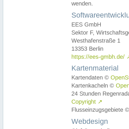
wenden.
Softwareentwickl
EES GmbH
Sektor F, Wirtschafts
Westhafenstraße 1
13353 Berlin
https://ees-gmbh.de/
Kartenmaterial
Kartendaten ©
OpenS
Kartenkacheln ©
Ope
24 Stunden Regenrad
Copyright
↗
Flusseinzugsgebiete 
Webdesign