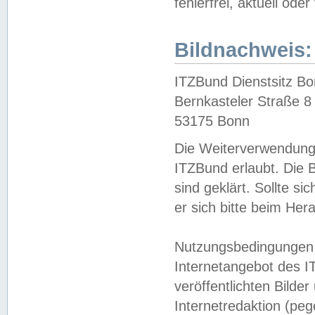
fehlerfrei, aktuell oder
Bildnachweis:
ITZBund Dienstsitz B
Bernkasteler Straße 8
53175 Bonn
Die Weiterverwendung 
ITZBund erlaubt. Die B
sind geklärt. Sollte s
er sich bitte beim He
Nutzungsbedingungen 
Internetangebot des I
veröffentlichten Bilde
Internetredaktion (peg