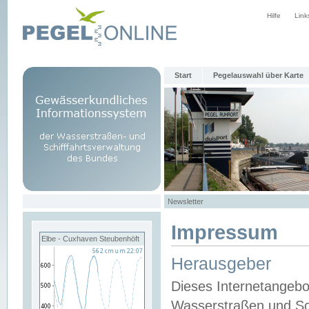
Hilfe
Link
Start
Pegelauswahl über Karte
Newsletter
Impressum
Elbe - Cuxhaven Steubenhöft
Herausgeber
Dieses Internetangebo
Wasserstraßen und Sch