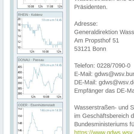
Präsidenten.
RHEIN - Koblenz
Adresse:
Generaldirektion Wass
Am Propsthof 51
53121 Bonn
DONAU - Passau
Telefon: 0228/7090-0
E-Mail: gdws@wsv.bu
DE-Mail: gdws@wsv.de-
Empfänger das DE-Mai
ODER - Eisenhüttenstadt
Wasserstraßen- und S
im Geschäftsbereich 
Bundesministeriums fü
https://www.gdws.wsv