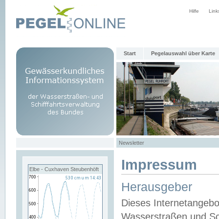
Hilfe
Link
Start
Pegelauswahl über Karte
Newsletter
Impressum
Elbe - Cuxhaven Steubenhöft
Herausgeber
Dieses Internetangebo
Wasserstraßen und Sch