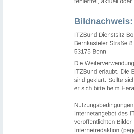
fehlerfrei, aktuell oder
Bildnachweis:
ITZBund Dienstsitz B
Bernkasteler Straße 8
53175 Bonn
Die Weiterverwendung 
ITZBund erlaubt. Die B
sind geklärt. Sollte s
er sich bitte beim He
Nutzungsbedingungen 
Internetangebot des I
veröffentlichten Bilde
Internetredaktion (peg