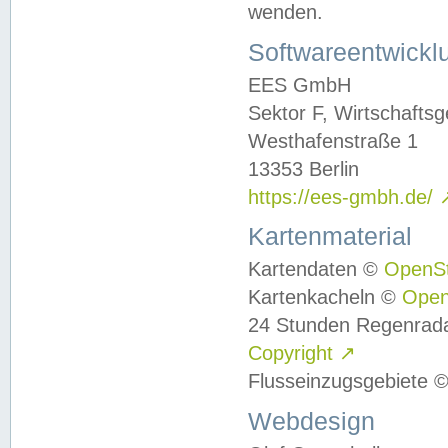
wenden.
Softwareentwickl
EES GmbH
Sektor F, Wirtschafts
Westhafenstraße 1
13353 Berlin
https://ees-gmbh.de/
Kartenmaterial
Kartendaten ©
OpenS
Kartenkacheln ©
Ope
24 Stunden Regenrad
Copyright
↗
Flusseinzugsgebiete 
Webdesign