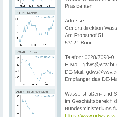
Präsidenten.
RHEIN - Koblenz
Adresse:
Generaldirektion Wass
Am Propsthof 51
53121 Bonn
DONAU - Passau
Telefon: 0228/7090-0
E-Mail: gdws@wsv.bu
DE-Mail: gdws@wsv.de-
Empfänger das DE-Mai
ODER - Eisenhüttenstadt
Wasserstraßen- und S
im Geschäftsbereich 
Bundesministeriums fü
https://www.gdws.wsv