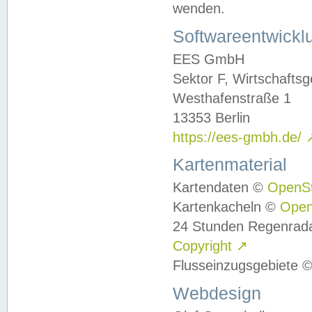
wenden.
Softwareentwickl
EES GmbH
Sektor F, Wirtschafts
Westhafenstraße 1
13353 Berlin
https://ees-gmbh.de/
Kartenmaterial
Kartendaten ©
OpenS
Kartenkacheln ©
Ope
24 Stunden Regenrad
Copyright
↗
Flusseinzugsgebiete 
Webdesign