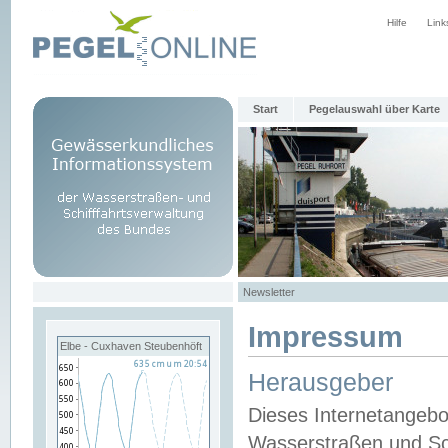
Hilfe
Link
Start
Pegelauswahl über Karte
Newsletter
Impressum
Elbe - Cuxhaven Steubenhöft
Herausgeber
Dieses Internetangebo
Wasserstraßen und Sch