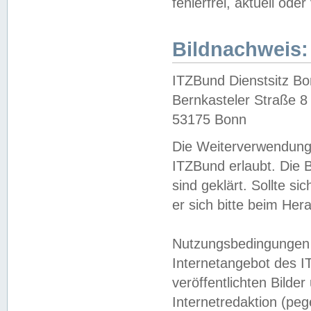
fehlerfrei, aktuell oder
Bildnachweis:
ITZBund Dienstsitz B
Bernkasteler Straße 8
53175 Bonn
Die Weiterverwendung 
ITZBund erlaubt. Die B
sind geklärt. Sollte s
er sich bitte beim He
Nutzungsbedingungen 
Internetangebot des I
veröffentlichten Bilde
Internetredaktion (peg