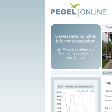
Start
Newsle
Imp
Elbe - Cuxhaven Steubenhöft
Her
Diese
seine
Adres