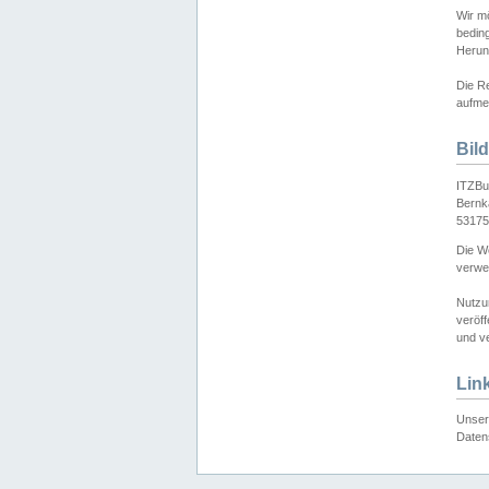
Wir mö
bedin
Herun
Die Re
aufmer
Bil
ITZBu
Bernk
53175
Die We
verwen
Nutzu
veröff
und ve
Lin
Unser 
Daten