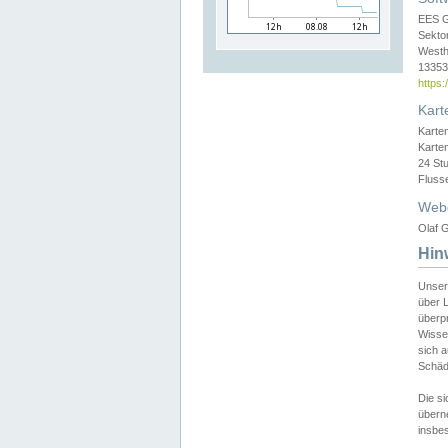
EES 
Sekto
Westh
13353 
https
Kart
Karte
Karte
24 St
Fluss
Web
Olaf G
Hin
Unser
über L
überpr
Wissen
sich a
Schäde
Die si
überne
insbes