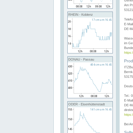
Gener
Am Pr
53121
RHEIN - Koblenz
Telef
E-Mai
DE-Ma
Wasse
im Ge
Bunde
https
DONAU - Passau
Prod
ITZBu
Bernk
53175
Deuts
Tel.:
E-Mail
ODER - Eisenhüttenstadt
DE-Ma
direkt
https:
Bei A
Soft