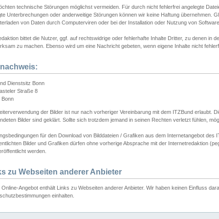
chten technische Störungen möglichst vermeiden. Für durch nicht fehlerfrei angelegte Dateien
gte Unterbrechungen oder anderweitige Störungen können wir keine Haftung übernehmen. Glei
terladen von Daten durch Computerviren oder bei der Installation oder Nutzung von Softwar
daktion bittet die Nutzer, ggf. auf rechtswidrige oder fehlerhafte Inhalte Dritter, zu denen in d
ksam zu machen. Ebenso wird um eine Nachricht gebeten, wenn eigene Inhalte nicht fehlerfrei
dnachweis:
nd Dienstsitz Bonn
asteler Straße 8
 Bonn
iterverwendung der Bilder ist nur nach vorheriger Vereinbarung mit dem ITZBund erlaubt. Die
deten Bilder sind geklärt. Sollte sich trotzdem jemand in seinen Rechten verletzt fühlen, m
ngsbedingungen für den Download von Bilddateien / Grafiken aus dem Internetangebot des I
entlichten Bilder und Grafiken dürfen ohne vorherige Absprache mit der Internetredaktion (pe
röffentlicht werden.
ks zu Webseiten anderer Anbieter
Online-Angebot enthält Links zu Webseiten anderer Anbieter. Wir haben keinen Einfluss darau
schutzbestimmungen einhalten.