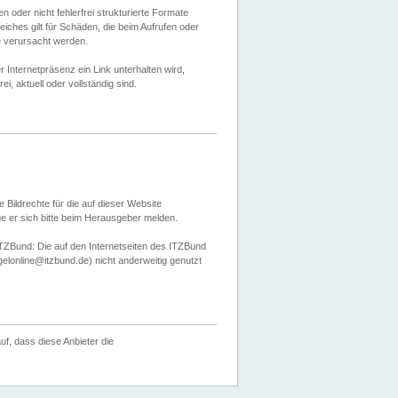
 oder nicht fehlerfrei strukturierte Formate
ches gilt für Schäden, die beim Aufrufen oder
e verursacht werden.
er Internetpräsenz ein Link unterhalten wird,
, aktuell oder vollständig sind.
 Bildrechte für die auf dieser Website
öge er sich bitte beim Herausgeber melden.
TZBund: Die auf den Internetseiten des ITZBund
gelonline@itzbund.de) nicht anderweitig genutzt
f, dass diese Anbieter die