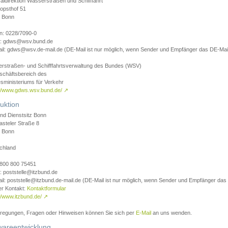
aldirektion Wasserstraßen und Schifffahrt
opsthof 51
 Bonn
on: 0228/7090-0
l: gdws@wsv.bund.de
il: gdws@wsv.de-mail.de (DE-Mail ist nur möglich, wenn Sender und Empfänger das DE-Mail
rstraßen- und Schifffahrtsverwaltung des Bundes (WSV)
schäftsbereich des
sministeriums für Verkehr
://www.gdws.wsv.bund.de/
↗
uktion
nd Dienstsitz Bonn
asteler Straße 8
 Bonn
chland
 0800 800 75451
: poststelle@itzbund.de
il: poststelle@itzbund.de-mail.de (DE-Mail ist nur möglich, wenn Sender und Empfänger das
er Kontakt:
Kontaktformular
//www.itzbund.de/
↗
nregungen, Fragen oder Hinweisen können Sie sich per
E-Mail
an uns wenden.
wareentwicklung