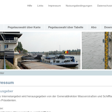
Hilfe
Links
Impressum
Nutzungsbedingungen
Datenschutz
Pegelauswahl über Karte
Pegelauswahl über Tabelle
Abo
Down
tter
ressum
ausgeber
s Internetangebot wird herausgegeben von der Generaldirektion Wasserstraßen und Schifffa
n Präsidenten.
se: