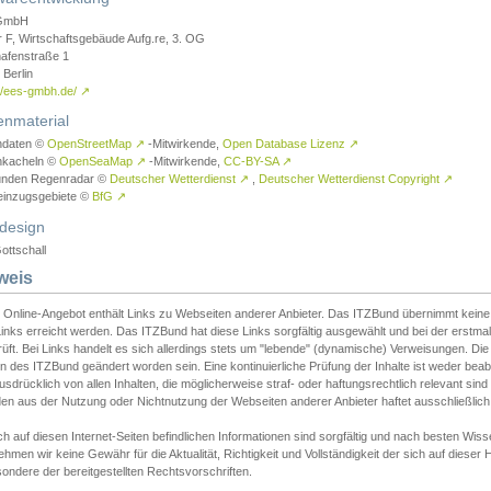
GmbH
r F, Wirtschaftsgebäude Aufg.re, 3. OG
afenstraße 1
Berlin
://ees-gmbh.de/
↗
enmaterial
ndaten ©
OpenStreetMap
↗
-Mitwirkende,
Open Database Lizenz
↗
nkacheln ©
OpenSeaMap
↗
-Mitwirkende,
CC-BY-SA
↗
unden Regenradar ©
Deutscher Wetterdienst
↗
,
Deutscher Wetterdienst Copyright
↗
einzugsgebiete ©
BfG
↗
design
ottschall
weis
 Online-Angebot enthält Links zu Webseiten anderer Anbieter. Das ITZBund übernimmt keine V
inks erreicht werden. Das ITZBund hat diese Links sorgfältig ausgewählt und bei der erstmal
üft. Bei Links handelt es sich allerdings stets um "lebende" (dynamische) Verweisungen. Die
 des ITZBund geändert worden sein. Eine kontinuierliche Prüfung der Inhalte ist weder beab
usdrücklich von allen Inhalten, die möglicherweise straf- oder haftungsrechtlich relevant sin
n aus der Nutzung oder Nichtnutzung der Webseiten anderer Anbieter haftet ausschließlich d
ch auf diesen Internet-Seiten befindlichen Informationen sind sorgfältig und nach besten 
hmen wir keine Gewähr für die Aktualität, Richtigkeit und Vollständigkeit der sich auf diese
ondere der bereitgestellten Rechtsvorschriften.