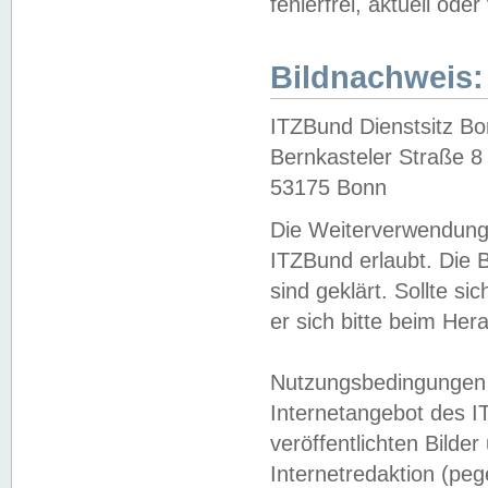
fehlerfrei, aktuell oder
Bildnachweis:
ITZBund Dienstsitz B
Bernkasteler Straße 8
53175 Bonn
Die Weiterverwendung 
ITZBund erlaubt. Die B
sind geklärt. Sollte s
er sich bitte beim He
Nutzungsbedingungen 
Internetangebot des I
veröffentlichten Bilde
Internetredaktion (peg