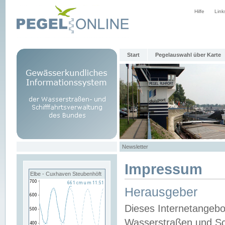
Hilfe
Link
Start
Pegelauswahl über Karte
Newsletter
Impressum
Elbe - Cuxhaven Steubenhöft
Herausgeber
Dieses Internetangebo
Wasserstraßen und Sch