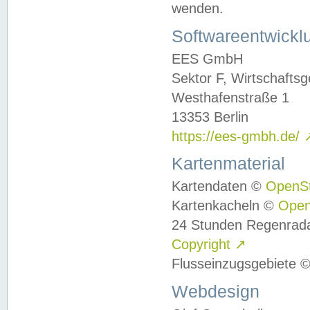
wenden.
Softwareentwickl
EES GmbH
Sektor F, Wirtschafts
Westhafenstraße 1
13353 Berlin
https://ees-gmbh.de/
Kartenmaterial
Kartendaten ©
OpenS
Kartenkacheln ©
Ope
24 Stunden Regenrad
Copyright
↗
Flusseinzugsgebiete 
Webdesign