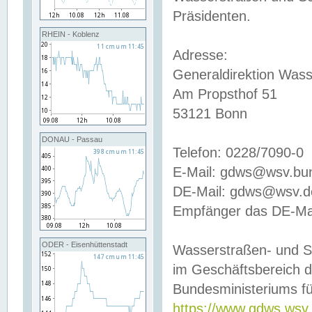
Präsidenten.
RHEIN - Koblenz
Adresse:
Generaldirektion Wass
Am Propsthof 51
53121 Bonn
DONAU - Passau
Telefon: 0228/7090-0
E-Mail: gdws@wsv.bu
DE-Mail: gdws@wsv.de-
Empfänger das DE-Mai
ODER - Eisenhüttenstadt
Wasserstraßen- und S
im Geschäftsbereich 
Bundesministeriums fü
https://www.gdws.wsv