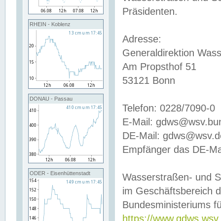
Präsidenten.
RHEIN - Koblenz
Adresse:
Generaldirektion Wass
Am Propsthof 51
53121 Bonn
DONAU - Passau
Telefon: 0228/7090-0
E-Mail: gdws@wsv.bu
DE-Mail: gdws@wsv.de-
Empfänger das DE-Mai
ODER - Eisenhüttenstadt
Wasserstraßen- und S
im Geschäftsbereich 
Bundesministeriums fü
https://www.gdws.wsv