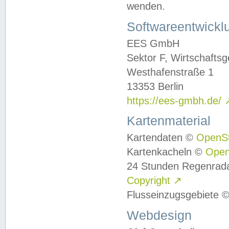
wenden.
Softwareentwickl
EES GmbH
Sektor F, Wirtschafts
Westhafenstraße 1
13353 Berlin
https://ees-gmbh.de/
Kartenmaterial
Kartendaten ©
OpenS
Kartenkacheln ©
Ope
24 Stunden Regenrad
Copyright
↗
Flusseinzugsgebiete 
Webdesign