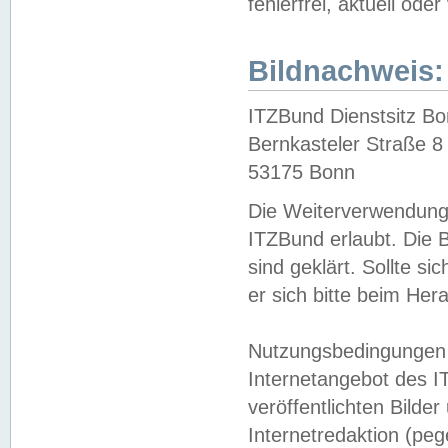
fehlerfrei, aktuell oder
Bildnachweis:
ITZBund Dienstsitz B
Bernkasteler Straße 8
53175 Bonn
Die Weiterverwendung 
ITZBund erlaubt. Die B
sind geklärt. Sollte s
er sich bitte beim He
Nutzungsbedingungen 
Internetangebot des I
veröffentlichten Bilde
Internetredaktion (peg