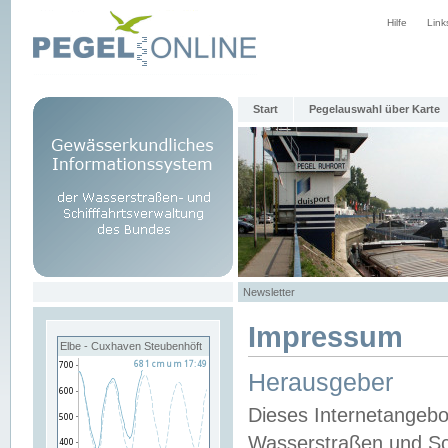
Hilfe
Link
Start
Pegelauswahl über Karte
Newsletter
Impressum
Elbe - Cuxhaven Steubenhöft
Herausgeber
Dieses Internetangebo
Wasserstraßen und Sch