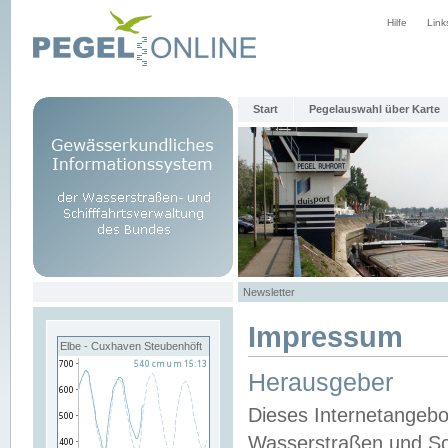
Hilfe
Link
Start
Pegelauswahl über Karte
Newsletter
Impressum
Elbe - Cuxhaven Steubenhöft
Herausgeber
Dieses Internetangebo
Wasserstraßen und Sch