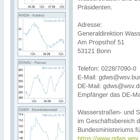
Präsidenten.
RHEIN - Koblenz
Adresse:
Generaldirektion Wass
Am Propsthof 51
53121 Bonn
DONAU - Passau
Telefon: 0228/7090-0
E-Mail: gdws@wsv.bu
DE-Mail: gdws@wsv.de-
Empfänger das DE-Mai
ODER - Eisenhüttenstadt
Wasserstraßen- und S
im Geschäftsbereich 
Bundesministeriums fü
https://www.gdws.wsv