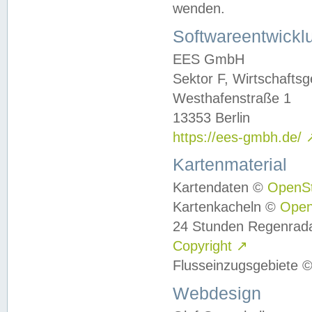
wenden.
Softwareentwickl
EES GmbH
Sektor F, Wirtschafts
Westhafenstraße 1
13353 Berlin
https://ees-gmbh.de/
Kartenmaterial
Kartendaten ©
OpenS
Kartenkacheln ©
Ope
24 Stunden Regenrad
Copyright
↗
Flusseinzugsgebiete 
Webdesign