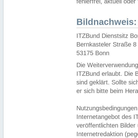
fehlerfrei, aktuell oder
Bildnachweis:
ITZBund Dienstsitz B
Bernkasteler Straße 8
53175 Bonn
Die Weiterverwendung 
ITZBund erlaubt. Die B
sind geklärt. Sollte s
er sich bitte beim He
Nutzungsbedingungen 
Internetangebot des I
veröffentlichten Bilde
Internetredaktion (peg