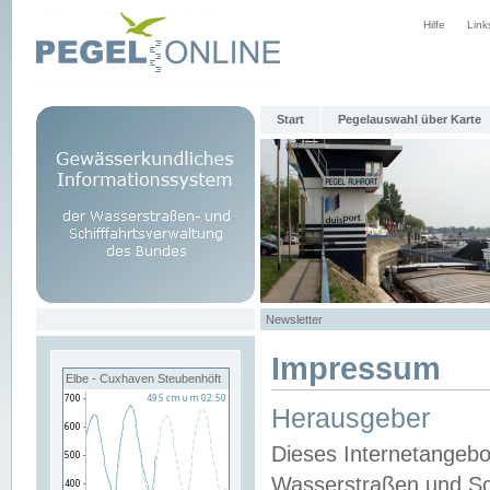
Hilfe
Link
Start
Pegelauswahl über Karte
Newsletter
Impressum
Elbe - Cuxhaven Steubenhöft
Herausgeber
Dieses Internetangebo
Wasserstraßen und Sch