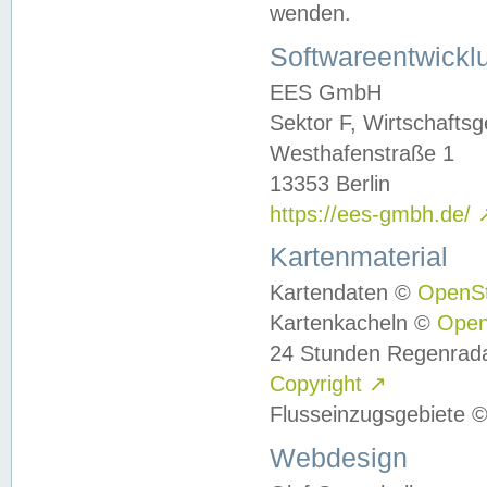
wenden.
Softwareentwickl
EES GmbH
Sektor F, Wirtschafts
Westhafenstraße 1
13353 Berlin
https://ees-gmbh.de/
Kartenmaterial
Kartendaten ©
OpenS
Kartenkacheln ©
Ope
24 Stunden Regenrad
Copyright
↗
Flusseinzugsgebiete 
Webdesign