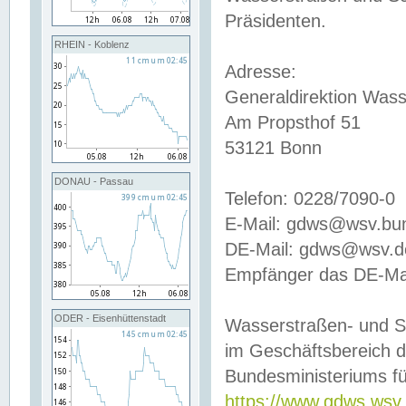
Präsidenten.
RHEIN - Koblenz
Adresse:
Generaldirektion Wass
Am Propsthof 51
53121 Bonn
DONAU - Passau
Telefon: 0228/7090-0
E-Mail: gdws@wsv.bu
DE-Mail: gdws@wsv.de-
Empfänger das DE-Mai
ODER - Eisenhüttenstadt
Wasserstraßen- und S
im Geschäftsbereich 
Bundesministeriums fü
https://www.gdws.wsv