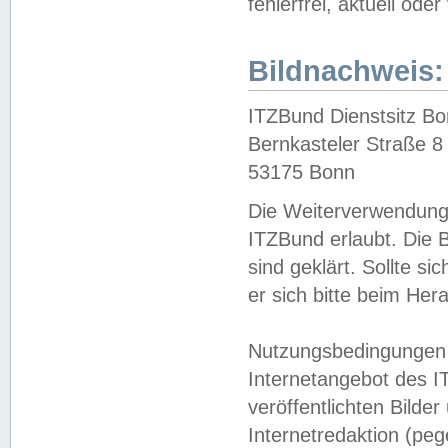
fehlerfrei, aktuell oder
Bildnachweis:
ITZBund Dienstsitz B
Bernkasteler Straße 8
53175 Bonn
Die Weiterverwendung 
ITZBund erlaubt. Die B
sind geklärt. Sollte s
er sich bitte beim He
Nutzungsbedingungen 
Internetangebot des I
veröffentlichten Bilde
Internetredaktion (peg