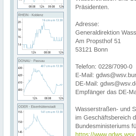
Präsidenten.
RHEIN - Koblenz
Adresse:
Generaldirektion Wass
Am Propsthof 51
53121 Bonn
DONAU - Passau
Telefon: 0228/7090-0
E-Mail: gdws@wsv.bu
DE-Mail: gdws@wsv.de-
Empfänger das DE-Mai
ODER - Eisenhüttenstadt
Wasserstraßen- und S
im Geschäftsbereich 
Bundesministeriums fü
https://www.gdws.wsv