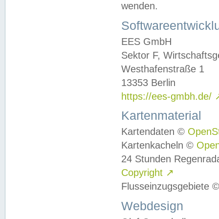
wenden.
Softwareentwickl
EES GmbH
Sektor F, Wirtschafts
Westhafenstraße 1
13353 Berlin
https://ees-gmbh.de/
Kartenmaterial
Kartendaten ©
OpenS
Kartenkacheln ©
Ope
24 Stunden Regenrad
Copyright
↗
Flusseinzugsgebiete 
Webdesign