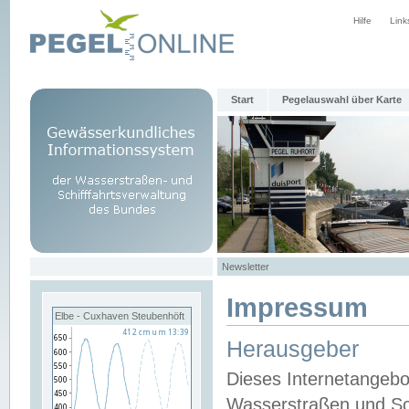
Hilfe
Link
Start
Pegelauswahl über Karte
Newsletter
Impressum
Elbe - Cuxhaven Steubenhöft
Herausgeber
Dieses Internetangebo
Wasserstraßen und Sch